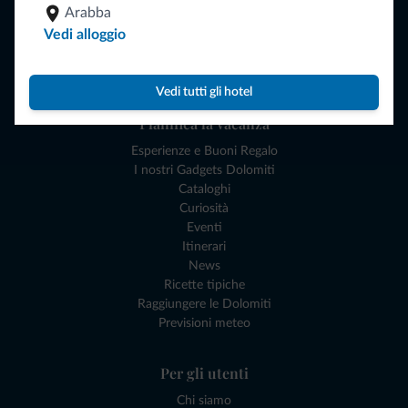
Arabba
Attività locali
Vedi alloggio
Offerte
Dove andare
Cosa fare
Vedi tutti gli hotel
Pianifica la vacanza
Esperienze e Buoni Regalo
I nostri Gadgets Dolomiti
Cataloghi
Curiosità
Eventi
Itinerari
News
Ricette tipiche
Raggiungere le Dolomiti
Previsioni meteo
Per gli utenti
Chi siamo