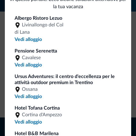
la tua vacanza
Albergo Ristoro Lezuo
Livinallongo del Col
Be Original, scopri la nuova collezione
di Lana
Ce l'avete chiesto in tanti. Ecco la nuova collezione firmata
Vedi alloggio
Dolomiti.it!
Pensione Serenetta
Cavalese
Vedi alloggio
Ursus Adventures: il centro d'eccellenza per le
attività outdoor premium in Trentino
Ossana
Vedi alloggio
Vai allo shop
Hotel Tofana Cortina
Cortina d'Ampezzo
Vedi alloggio
Naviga
Hotel B&B Marilena
Dove dormire