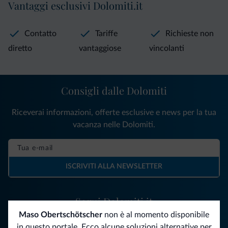
Vantaggi esclusivi Dolomiti.it
Contatto
Tariffe
Richieste non
diretto
vantaggiose
vincolanti
Consigli dalle Dolomiti
Riceverai informazioni, offerte esclusive e news per la tua
vacanza nelle Dolomiti.
ISCRIVITI ALLA NEWSLETTER
Segui Dolomiti.it
Maso Obertschötscher
non è al momento disponibile
in questo portale. Ecco alcune soluzioni alternative per