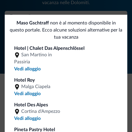
vacanza nelle Dolomiti.
Maso Gschtraff
non è al momento disponibile in
ISCRIVITI ALLA NEWSLETTER
questo portale. Ecco alcune soluzioni alternative per la
tua vacanza
Segui Dolomiti.it
Hotel | Chalet Das Alpenschlössel
San Martino in
Passiria
Vedi alloggio
Hotel Roy
Malga Ciapela
Be Original, scopri la nuova collezione
Vedi alloggio
Ce l'avete chiesto in tanti. Ecco la nuova collezione firmata
Hotel Des Alpes
Dolomiti.it!
Cortina d'Ampezzo
Vedi alloggio
Pineta Pastry Hotel