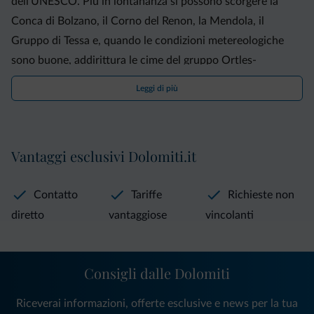
dell'UNESCO. Più in lontananza si possono scorgere la
Conca di Bolzano, il Corno del Renon, la Mendola, il
Gruppo di Tessa e, quando le condizioni metereologiche
sono buone, addirittura le cime del gruppo Ortles-
Cevedale. Nel nostro maso ci sono mucche, vitelli, maiali,
Leggi di più
cavalli, gatti e un cane. Potrete volentieri accarezzare e
coccolare i nostri animali. Nel nostro maso potrete
assistere allo svolgimento della vita contadina e godrete
Vantaggi esclusivi Dolomiti.it
della piacevole atmosfera di un'azienda familiare.
Contatto
Tariffe
Richieste non
diretto
vantaggiose
vincolanti
Consigli dalle Dolomiti
Riceverai informazioni, offerte esclusive e news per la tua