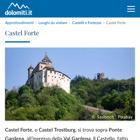
Approfondimenti
Luoghi da visitare
Castelli e Fortezze
Castel Forte
Castel Forte
© Saslonch | Pixabay
Castel Forte
, o
Castel Trostburg
, si trova sopra
Ponte
Gardena
, all’ingresso della
Val Gardena
. Il Castello, fatto