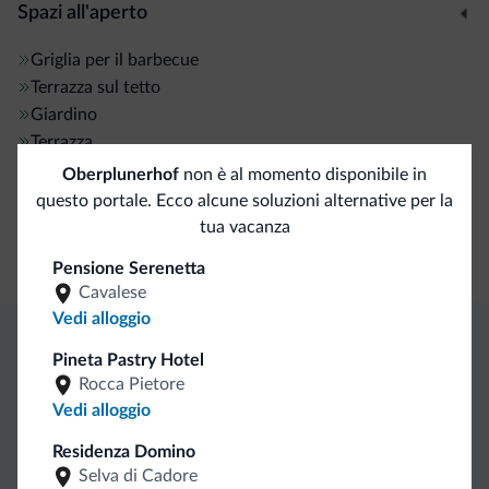
Spazi all'aperto
Griglia per il barbecue
Terrazza sul tetto
Giardino
Terrazza
Oberplunerhof
non è al momento disponibile in
questo portale. Ecco alcune soluzioni alternative per la
Servizi ed extra
tua vacanza
Banco escursioni guidate
Pensione Serenetta
Cavalese
Vedi alloggio
Pineta Pastry Hotel
Vantaggi esclusivi Dolomiti.it
Rocca Pietore
Vedi alloggio
Contatto
Tariffe
Richieste non
Residenza Domino
diretto
vantaggiose
vincolanti
Selva di Cadore