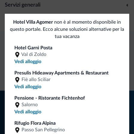
Servizi generali
Cassetta di sicurezza
Hotel Villa Agomer
non è al momento disponibile in
questo portale. Ecco alcune soluzioni alternative per la
tua vacanza
Hotel Garnì Posta
Vantaggi esclusivi Dolomiti.it
Val di Zoldo
Vedi alloggio
Contatto
Tariffe
Richieste non
Presulis Hideaway Apartments & Restaurant
diretto
vantaggiose
vincolanti
Fiè allo Sciliar
Vedi alloggio
Pensione - Ristorante Fichtenhof
Consigli dalle Dolomiti
Salorno
Vedi alloggio
Riceverai informazioni, offerte esclusive e news per la tua
vacanza nelle Dolomiti.
Rifugio Flora Alpina
Passo San Pellegrino