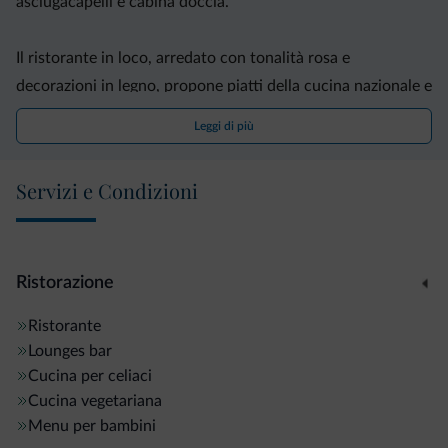
asciugacapelli e cabina doccia.
Il ristorante in loco, arredato con tonalità rosa e
decorazioni in legno, propone piatti della cucina nazionale e
internazionale e ogni mattina serve una colazione
Leggi di più
continentale a buffet.
Servizi e Condizioni
L'Hotel Villa Agomer, struttura a conduzione familiare,
mette gratuitamente a vostra disposizione un parcheggio
privato. Durante la stagione sciistica lo skibus pubblico
gratuito ferma di fronte all'edificio.
Ristorazione
Ristorante
In inverno l'hotel accetta solo prenotazioni da sabato a
Lounges bar
sabato.
Cucina per celiaci
Cucina vegetariana
Menu per bambini