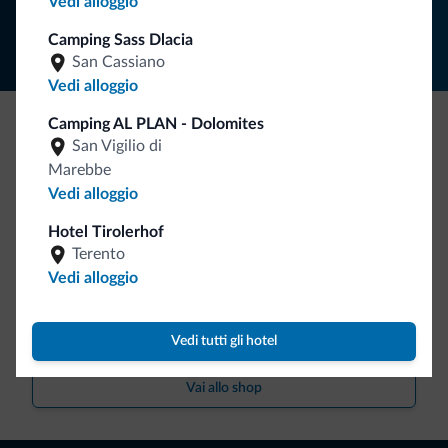
Segui Dolomiti.it
Vedi alloggio
Camping Sass Dlacia
San Cassiano
Vedi alloggio
Camping AL PLAN - Dolomites
San Vigilio di
Be Original, scopri la nuova collezione
Marebbe
Ce l'avete chiesto in tanti. Ecco la nuova collezione firmata
Vedi alloggio
Dolomiti.it!
Hotel Tirolerhof
Terento
Vedi alloggio
Vedi tutti gli hotel
Vai allo shop