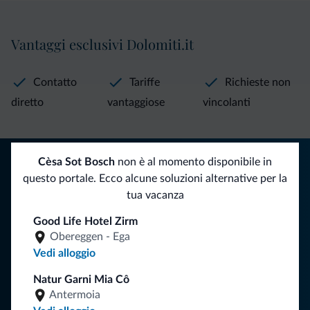
Vantaggi esclusivi Dolomiti.it
Contatto
Tariffe
Richieste non
diretto
vantaggiose
vincolanti
Consigli dalle Dolomiti
Cèsa Sot Bosch
non è al momento disponibile in
questo portale. Ecco alcune soluzioni alternative per la
Riceverai informazioni, offerte esclusive e news per la tua
tua vacanza
vacanza nelle Dolomiti.
Good Life Hotel Zirm
Obereggen - Ega
Vedi alloggio
ISCRIVITI ALLA NEWSLETTER
Natur Garni Mia Cô
Antermoia