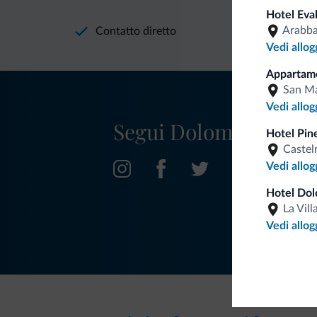
Hotel Eva
Arabb
Contatto diretto
Vedi allog
Appartame
San Ma
Vedi allog
Segui Dolomiti.it
Hotel Pine
Castel
Vedi allog
Hotel Dol
La Vill
Vedi allog