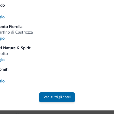
ldo
a
Tariffe vantaggiose
gio
nto Fiorella
rtino di Castrozza
gio
Consigli dalle Dolom
i Nature & Spirit
rotto
gio
Riceverai informazioni, offerte esclusiv
omiti
a
gio
Vedi tutti gli hotel