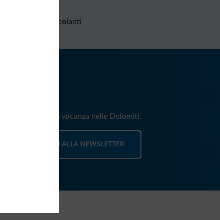
Richieste non vincolanti
iti
e e news per la tua vacanza nelle Dolomiti.
ISCRIVITI ALLA NEWSLETTER