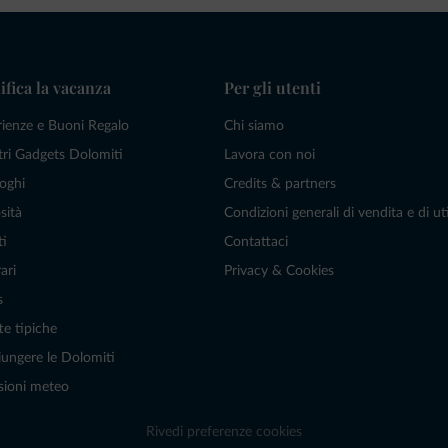
ifica la vacanza
Per gli utenti
rienze e Buoni Regalo
Chi siamo
tri Gadgets Dolomiti
Lavora con noi
oghi
Credits & partners
sità
Condizioni generali di vendita e di uti
ti
Contattaci
ari
Privacy & Cookies
s
te tipiche
ungere le Dolomiti
sioni meteo
Rivedi preferenze cookies