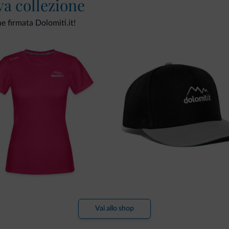
va collezione
ne firmata Dolomiti.it!
Vai allo shop