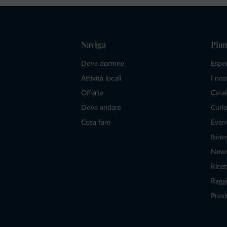
Naviga
Pian
Dove dormire
Espe
Attività locali
I nos
Offerte
Catal
Dove andare
Curio
Cosa fare
Even
Itiner
New
Ricet
Raggi
Previ