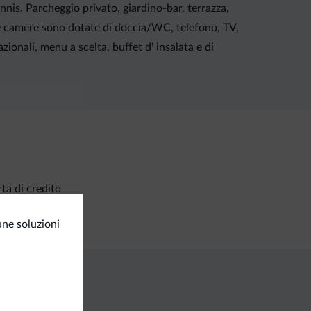
nnis. Parcheggio privato, giardino-bar, terrazza,
. Le camere sono dotate di doccia/WC, telefono, TV,
ionali, menu a scelta, buffet d' insalata e di
ta di credito
une soluzioni