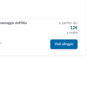
aesaggio dell’Alta
a partire da:
12€
a notte
la
Vedi alloggio