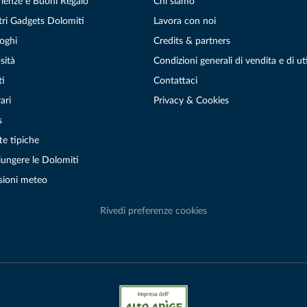
rienze e Buoni Regalo
Chi siamo
tri Gadgets Dolomiti
Lavora con noi
oghi
Credits & partners
sità
Condizioni generali di vendita e di uti
ti
Contattaci
ari
Privacy & Cookies
s
te tipiche
ungere le Dolomiti
sioni meteo
Rivedi preferenze cookies