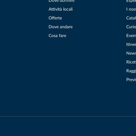
Dove dormire
Espe
Attività locali
I nos
Offerte
Catal
Dove andare
Curio
Cosa fare
Even
Itiner
New
Ricet
Raggi
Previ