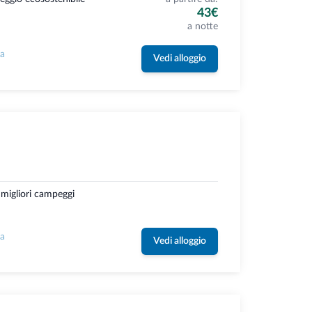
43€
a notte
la
Vedi alloggio
 migliori campeggi
la
Vedi alloggio