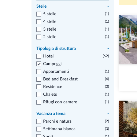
Stelle
-
5 stelle
(1)
4 stelle
(1)
3 stelle
(1)
2 stelle
(1)
Tipologia di struttura
-
Hotel
(62)
Campeggi
Appartamenti
(1)
Bed and Breakfast
(4)
Residence
(3)
Chalets
(1)
Rifugi con camere
(1)
Vacanza a tema
-
Parchi e natura
(2)
Settimana bianca
(3)
Sport
(1)