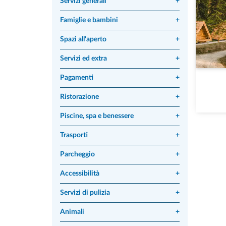
Servizi generali
+
Famiglie e bambini
+
Spazi all'aperto
+
Servizi ed extra
+
Pagamenti
+
Ristorazione
+
Piscine, spa e benessere
+
Trasporti
+
Parcheggio
+
Accessibilità
+
Servizi di pulizia
+
Animali
+