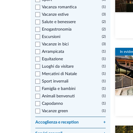
Vacanza romantica
(1)
Vacanze estive
(3)
Salute e benessere
(2)
Enogastronomia
(2)
Escursioni
(2)
Vacanze in bici
(3)
Arrampicata
(1)
In evide
Equitazione
(1)
Luoghi da visitare
(1)
Mercatini di Natale
(1)
Sport invernali
(1)
Famiglia e bambini
(1)
Animali benvenuti
(1)
Capodanno
(1)
Vacanze green
(1)
Accoglienza e reception
+