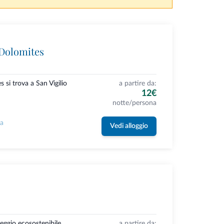
Dolomites
si trova a San Vigilio
a partire da:
12€
notte/persona
la
Vedi alloggio
eggio ecosostenibile
a partire da: