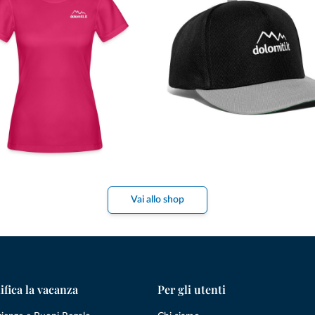
Vai allo shop
ifica la vacanza
Per gli utenti