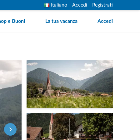
Italiano
Accedi
Registrati
hop e Buoni
La tua vacanza
Accedi