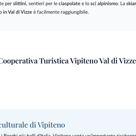
ste per
slittini
, sentieri per le
ciaspolate
e lo
sci alpinismo
. La
skia
o in Val di Vizze
è facilmente raggiungibile.
Cooperativa Turistica Vipiteno Val di Viz
ulturale di Vipiteno
a i Borghi più belli d'Italia, Vipiteno vanta un'importante ricchezza 