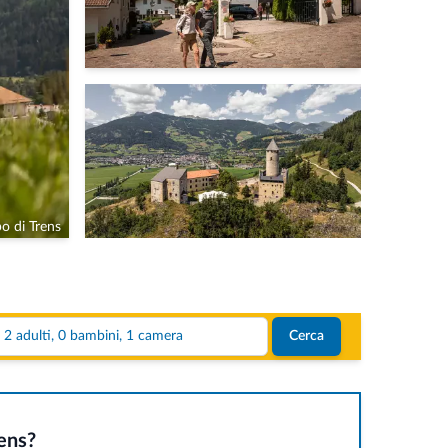
o di Trens
© Patrick Sc
2 adulti, 0 bambini, 1 camera
Cerca
rens?