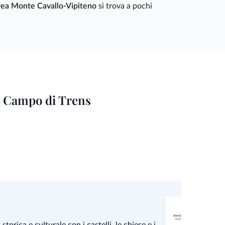
rea Monte Cavallo-Vipiteno
si trova a pochi
ze Campo di Trens
storica e culturale con i castelli, le chiese e i