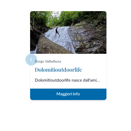
Borgo Valbelluna
Dolomitioutdoorlife
Dolomitioutdoorlife nasce dall’amicizia e dalla collaborazione di professio...
Maggiori info