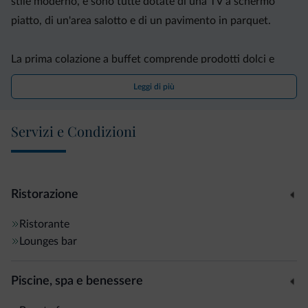
stile moderno, e sono tutte dotate di una TV a schermo
piatto, di un'area salotto e di un pavimento in parquet.
La prima colazione a buffet comprende prodotti dolci e
salati. Il ristorante del Fedora, aperto a pranzo e a cena, è
Leggi di più
specializzato in piatti locali.
Servizi e Condizioni
Per i vostri momenti di relax, potrete usufruire della piscina
coperta o della sauna dell'albergo, che ospita anche un
ampio giardino e una terrazza.
Ristorazione
Il Parkhotel Fedora dista 5 minuti di auto dalla cittadina di
Ristorante
Canazei e meno di 1 ora di auto dall'Autostrada del
Lounges bar
Brennero.
Piscine, spa e benessere