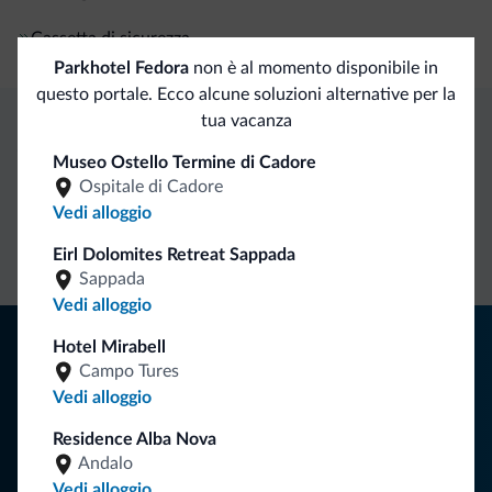
Cassetta di sicurezza
Parkhotel Fedora
non è al momento disponibile in
questo portale. Ecco alcune soluzioni alternative per la
tua vacanza
Vantaggi esclusivi Dolomiti.it
Museo Ostello Termine di Cadore
Ospitale di Cadore
Vedi alloggio
Contatto
Tariffe
Richieste non
diretto
vantaggiose
vincolanti
Eirl Dolomites Retreat Sappada
Sappada
Vedi alloggio
Consigli dalle Dolomiti
Hotel Mirabell
Campo Tures
Riceverai informazioni, offerte esclusive e news per la tua
Vedi alloggio
vacanza nelle Dolomiti.
Residence Alba Nova
Andalo
Vedi alloggio