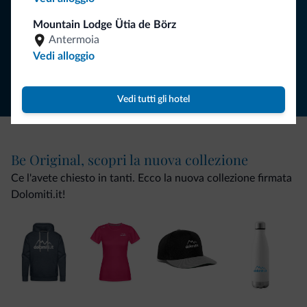
ISCRIVITI ALLA NEWSLETTER
Mountain Lodge Ütia de Börz
Antermoia
Segui Dolomiti.it
Vedi alloggio
Vedi tutti gli hotel
Be Original, scopri la nuova collezione
Ce l'avete chiesto in tanti. Ecco la nuova collezione firmata
Dolomiti.it!