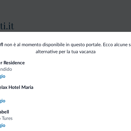
i.it
Tariffe vantaggiose
fl
non è al momento disponibile in questo portale. Ecco alcune s
alternative per la tua vacanza
er Residence
andido
gio
Consigli dalle Dolom
elax Hotel Maria
a
Riceverai informazioni, offerte esclusiv
gio
abell
 Tures
gio