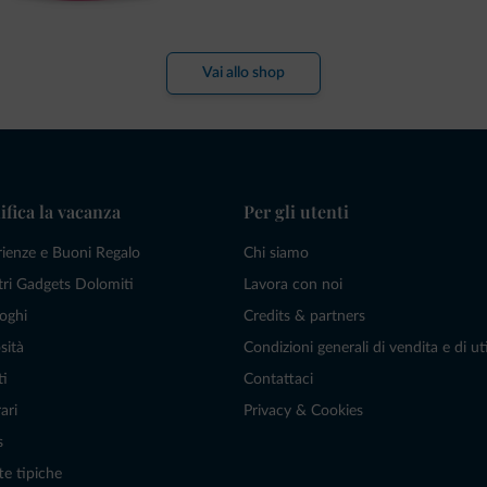
Vai allo shop
ifica la vacanza
Per gli utenti
rienze e Buoni Regalo
Chi siamo
tri Gadgets Dolomiti
Lavora con noi
oghi
Credits & partners
sità
Condizioni generali di vendita e di uti
ti
Contattaci
ari
Privacy & Cookies
s
te tipiche