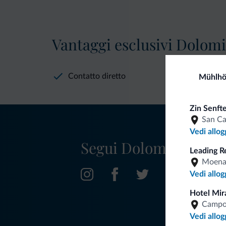
Vantaggi esclusivi Dolomit
Contatto diretto
Mühlhö
Zin Senft
San C
Vedi allog
Segui Dolomiti.it
Leading R
Moen
Vedi allog
Hotel Mir
Campo
Vedi allog