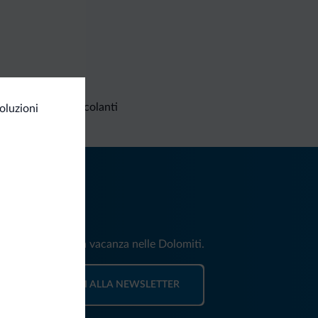
Richieste non vincolanti
oluzioni
iti
e e news per la tua vacanza nelle Dolomiti.
ISCRIVITI ALLA NEWSLETTER