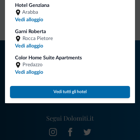
Hotel Genziana
Arabba
Contatto
Tariffe
Richieste non
Vedi alloggio
diretto
vantaggiose
vincolanti
Garni Roberta
Rocca Pietore
Vedi alloggio
Consigli dalle Dolomiti
Color Home Suite Apartments
Riceverai informazioni, offerte esclusive e news per la tua
Predazzo
vacanza nelle Dolomiti.
Vedi alloggio
Vedi tutti gli hotel
ISCRIVITI ALLA NEWSLETTER
Segui Dolomiti.it