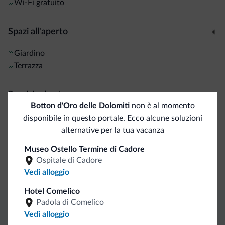
Wi-Fi gratuito
Spazi all'aperto
Giardino
Terrazza
Servizi ed extra
Botton d'Oro delle Dolomiti
non è al momento
Banco escursioni guidate
disponibile in questo portale. Ecco alcune soluzioni
alternative per la tua vacanza
Accoglienza e reception
Museo Ostello Termine di Cadore
Ospitale di Cadore
Deposito bagagli
Vedi alloggio
Hotel Comelico
Padola di Comelico
Vedi alloggio
Vantaggi esclusivi Dolomiti.it