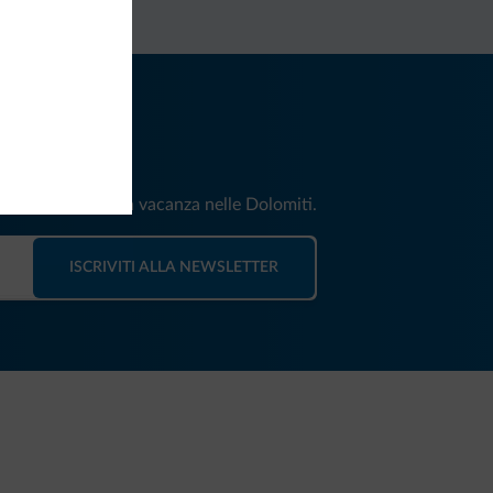
iti
e e news per la tua vacanza nelle Dolomiti.
ISCRIVITI ALLA NEWSLETTER