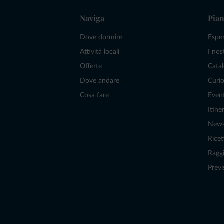
Naviga
Pian
Dove dormire
Espe
Attività locali
I nos
Offerte
Catal
Dove andare
Curio
Cosa fare
Even
Itiner
New
Ricet
Raggi
Previ