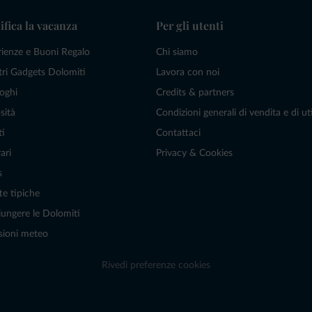
ifica la vacanza
Per gli utenti
rienze e Buoni Regalo
Chi siamo
tri Gadgets Dolomiti
Lavora con noi
oghi
Credits & partners
sità
Condizioni generali di vendita e di uti
ti
Contattaci
ari
Privacy & Cookies
s
te tipiche
ungere le Dolomiti
sioni meteo
Rivedi preferenze cookies