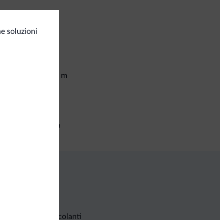
osito sci
e soluzioni
t e attività
<500 m
mpo da golf
izi generali
setta di sicurezza
Richieste non vincolanti