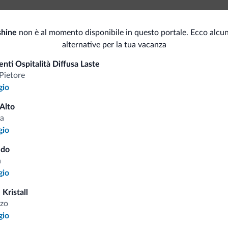
Sauna
Dep
shine
non è al momento disponibile in questo portale. Ecco alcun
Solarium
alternative per la tua vacanza
Spor
nti Ospitalità Diffusa Laste
Accessibilità
Pietore
Ca
gio
Senza barriere architettoniche
Serv
 Alto
a
Sci
Cas
gio
<500 m
Piste da sci/impianti
ldo
a
gio
i.it
Kristall
zo
gio
Tariffe vantaggiose