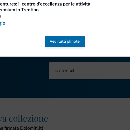
ntures: il centro d'eccellenza per le attività
remium in Trentino
a
gio
Consigli dalle Dolom
Vedi tutti gli hotel
Riceverai informazioni, offerte esclusiv
va collezione
ne firmata Dolomiti.it!