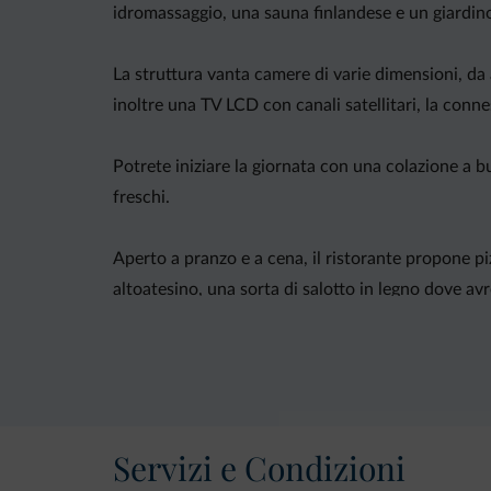
idromassaggio, una sauna finlandese e un giardino
La struttura vanta camere di varie dimensioni, da 
inoltre una TV LCD con canali satellitari, la conne
Potrete iniziare la giornata con una colazione a bu
freschi.
Aperto a pranzo e a cena, il ristorante propone pizz
altoatesino, una sorta di salotto in legno dove avret
Dotato di ottimi collegamenti tramite i mezzi pubb
Bolzano, Bressanone e Merano. Avrete inoltre a di
Servizi e Condizioni