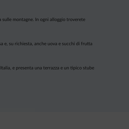
a sulle montagne. In ogni alloggio troverete
a e, su richiesta, anche uova e succhi di frutta
 Italia, e presenta una terrazza e un tipico stube
 più vicina, che vi consentirà di raggiungere
o sciistico Plan de Corones, ubicato a 2,5 km.