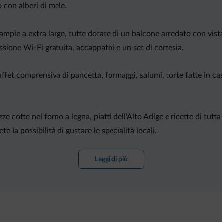
 con alberi di mele.
ampie a extra large, tutte dotate di un balcone arredato con vist
ssione Wi-Fi gratuita, accappatoi e un set di cortesia.
ffet comprensiva di pancetta, formaggi, salumi, torte fatte in cas
e cotte nel forno a legna, piatti dell'Alto Adige e ricette di tutta
e la possibilità di gustare le specialità locali.
lici, il Sunshine Hotel dista 400 metri dalla fermata dell'autobus
Leggi di più
sposizione un treno con corse ogni 30 minuti per il comprensori