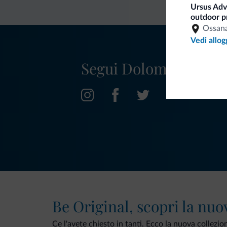
Ursus Adve
outdoor p
Ossan
Vedi allog
Segui Dolomiti.it
Be Original, scopri la nuo
Ce l'avete chiesto in tanti. Ecco la nuova collezio