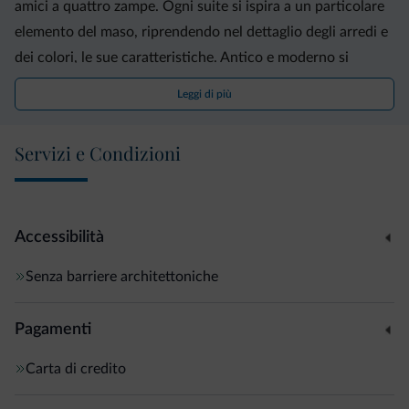
amici a quattro zampe. Ogni suite si ispira a un particolare
elemento del maso, riprendendo nel dettaglio degli arredi e
dei colori, le sue caratteristiche. Antico e moderno si
fondono in un’atmosfera dal design essenziale.Al vostro
Leggi di più
risveglio vi guideremo alla scoperta dei sapori genuini della
nostra cucina, con una colazione interamente fatta in casa,
Servizi e Condizioni
e potrete godere della splendida vista sulla città di Brunico
e le sue montagne da sogno. La nostra esclusiva struttura è
dotata anche di un’ampia sala conferenze attrezzata per
incontri e seminari. Benvenuti
Accessibilità
Senza barriere architettoniche
Pagamenti
Carta di credito