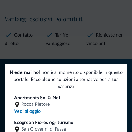
Vantaggi esclusivi Dolomiti.it
Contatto
Tariffe
Richieste non
diretto
vantaggiose
vincolanti
Consigli dalle Dolomiti
Niedermairhof
non è al momento disponibile in questo
portale. Ecco alcune soluzioni alternative per la tua
Riceverai informazioni, offerte esclusive e news per la tua
vacanza
vacanza nelle Dolomiti.
Apartments Sol & Nef
Rocca Pietore
Vedi alloggio
ISCRIVITI ALLA NEWSLETTER
Ecogreen Fiores Agriturismo
San Giovanni di Fassa