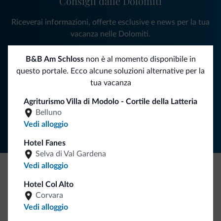
Consigli dalle Dolomiti
Riceverai informazioni, offerte esclusive e news per la tua
vacanza nelle Dolomiti.
B&B Am Schloss
non è al momento disponibile in
questo portale. Ecco alcune soluzioni alternative per la
ISCRIVITI ALLA NEWSLETTER
tua vacanza
Agriturismo Villa di Modolo - Cortile della Latteria
Segui Dolomiti.it
Belluno
Vedi alloggio
Hotel Fanes
Selva di Val Gardena
Vedi alloggio
Be Original, scopri la nuova collezione
Hotel Col Alto
Corvara
Ce l'avete chiesto in tanti. Ecco la nuova collezione firmata
Vedi alloggio
Dolomiti.it!