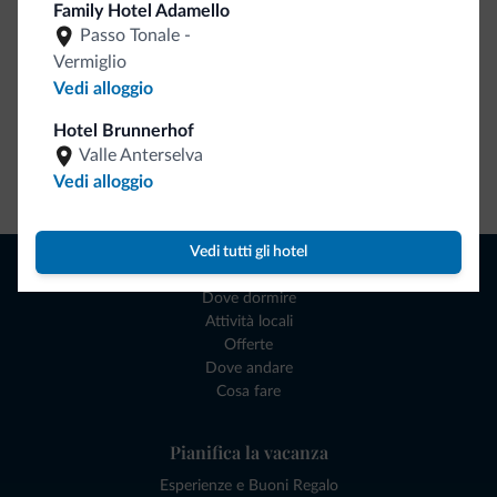
Family Hotel Adamello
Passo Tonale -
Vermiglio
Vedi alloggio
Hotel Brunnerhof
Valle Anterselva
Vai allo shop
Vedi alloggio
Vedi tutti gli hotel
Naviga
Dove dormire
Attività locali
Offerte
Dove andare
Cosa fare
Pianifica la vacanza
Esperienze e Buoni Regalo