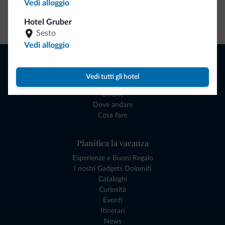
Vedi alloggio
Vai allo shop
Hotel Gruber
Sesto
Vedi alloggio
Naviga
Dove dormire
Vedi tutti gli hotel
Attività locali
Offerte
Dove andare
Cosa fare
Pianifica la vacanza
Esperienze e Buoni Regalo
I nostri Gadgets Dolomiti
Cataloghi
Curiosità
Eventi
Itinerari
News