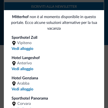
ISCRIVITI ALLA NEWSLETTER
Mitterhof
non è al momento disponibile in questo
Segui Dolomiti.it
portale. Ecco alcune soluzioni alternative per la tua
vacanza
Sporthotel Zoll
Vipiteno
Vedi alloggio
Hotel Langeshof
Be Original, scopri la nuova collezione
Anterivo
Ce l'avete chiesto in tanti. Ecco la nuova collezione firmata
Vedi alloggio
Dolomiti.it!
Hotel Genziana
Arabba
Vedi alloggio
Sporthotel Panorama
Corvara