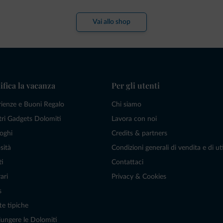
Vai allo shop
ifica la vacanza
Per gli utenti
rienze e Buoni Regalo
Chi siamo
tri Gadgets Dolomiti
Lavora con noi
oghi
Credits & partners
sità
Condizioni generali di vendita e di uti
ti
Contattaci
ari
Privacy & Cookies
s
te tipiche
ungere le Dolomiti