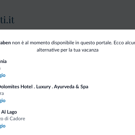
i.it
Tariffe vantaggiose
raben
non è al momento disponibile in questo portale. Ecco alcu
alternative per la tua vacanza
inia
a
gio
Consigli dalle Dolom
Dolomites Hotel . Luxury . Ayurveda & Spa
ra
Riceverai informazioni, offerte esclusiv
gio
 Al Lago
o di Cadore
gio