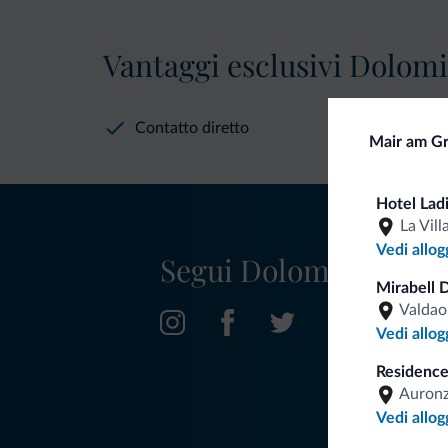
Vantaggi esclusivi Dolomit
Contatto diretto
Mair am G
Hotel Lad
La Vill
Vedi allog
Segui Dolomiti.it
Mirabell 
Valdao
Vedi allog
Residence
Auronz
Vedi allog