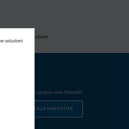
Richieste non vincolanti
ne soluzioni
iti
e e news per la tua vacanza nelle Dolomiti.
ISCRIVITI ALLA NEWSLETTER