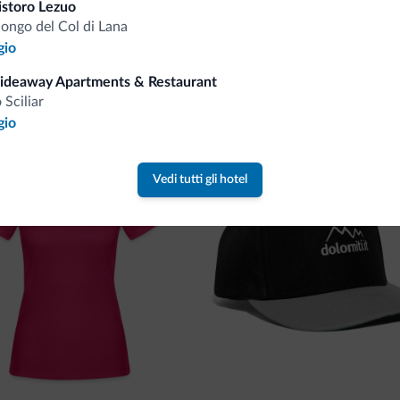
istoro Lezuo
longo del Col di Lana
gio
va collezione
Hideaway Apartments & Restaurant
o Sciliar
ne firmata Dolomiti.it!
gio
Vedi tutti gli hotel