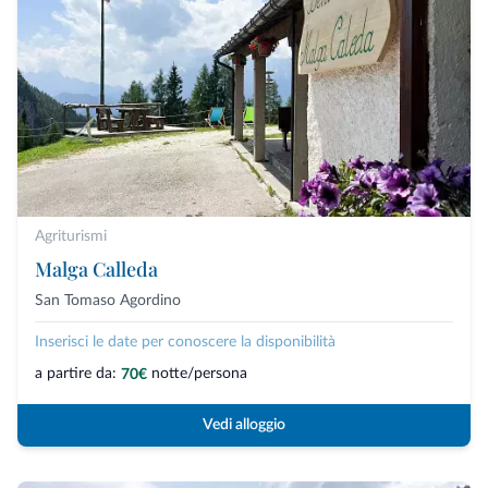
Agriturismi
Malga Calleda
San Tomaso Agordino
Inserisci le date per conoscere la disponibilità
a partire da:
notte/persona
70€
Vedi alloggio