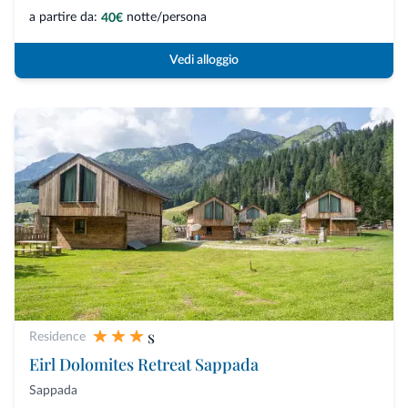
a partire da:
notte/persona
40€
Vedi alloggio
s
Residence
Eirl Dolomites Retreat Sappada
Sappada