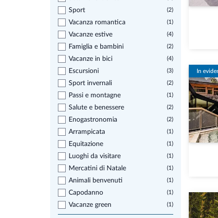
Sport
(2)
Vacanza romantica
(1)
Vacanze estive
(4)
Famiglia e bambini
(2)
Vacanze in bici
(4)
Escursioni
(3)
In evide
Sport invernali
(2)
Passi e montagne
(1)
Salute e benessere
(2)
Enogastronomia
(2)
Arrampicata
(1)
Equitazione
(1)
Luoghi da visitare
(1)
Mercatini di Natale
(1)
Animali benvenuti
(1)
Capodanno
(1)
Vacanze green
(1)