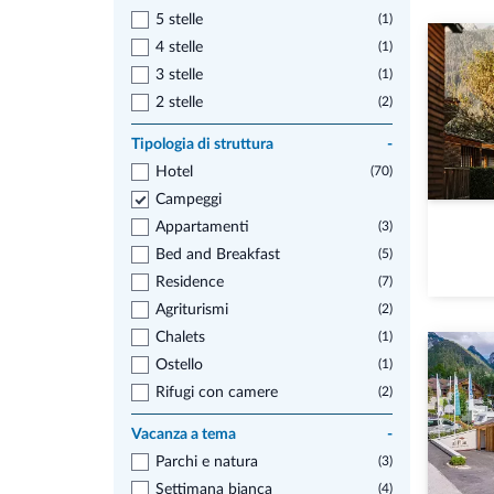
5 stelle
(1)
4 stelle
(1)
3 stelle
(1)
2 stelle
(2)
Tipologia di struttura
-
Hotel
(70)
Campeggi
Appartamenti
(3)
Bed and Breakfast
(5)
Residence
(7)
Agriturismi
(2)
Chalets
(1)
Ostello
(1)
Rifugi con camere
(2)
Vacanza a tema
-
Parchi e natura
(3)
Settimana bianca
(4)