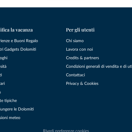
ifica la vacanza
Per gli utenti
rienze e Buoni Regalo
Chi siamo
tri Gadgets Dolomiti
Lavora con noi
oghi
Credits & partners
sità
Condizioni generali di vendita e di uti
ti
Contattaci
ari
Privacy & Cookies
s
te tipiche
ungere le Dolomiti
sioni meteo
Rivedi preferenze cookies