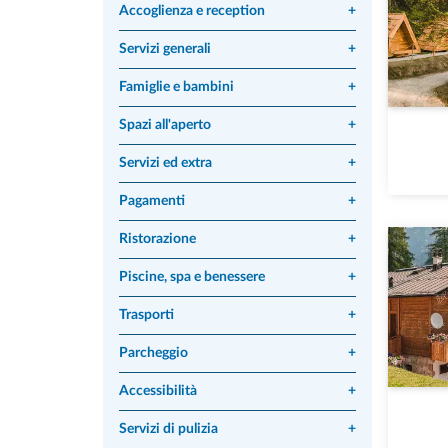
Accoglienza e reception
+
Servizi generali
+
Famiglie e bambini
+
Spazi all'aperto
+
Servizi ed extra
+
Pagamenti
+
Ristorazione
+
Piscine, spa e benessere
+
Trasporti
+
Parcheggio
+
Accessibilità
+
Servizi di pulizia
+