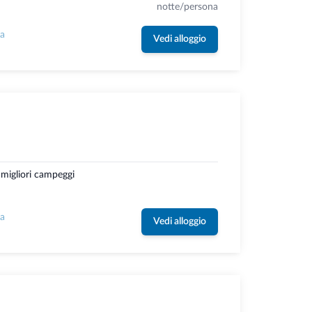
notte/persona
la
Vedi alloggio
 migliori campeggi
la
Vedi alloggio