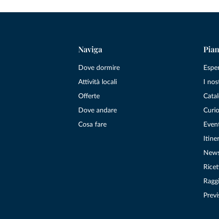
Naviga
Pian
Dove dormire
Espe
Attività locali
I nos
Offerte
Catal
Dove andare
Curio
Cosa fare
Even
Itiner
New
Ricet
Raggi
Previ