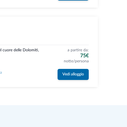
l cuore delle Dolomiti,
a partire da:
75€
notte/persona
la
Vedi alloggio