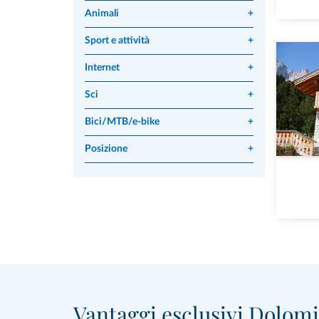
Animali
+
Sport e attività
+
Internet
+
Sci
+
Bici/MTB/e-bike
+
Posizione
+
Vantaggi esclusivi Dolomit