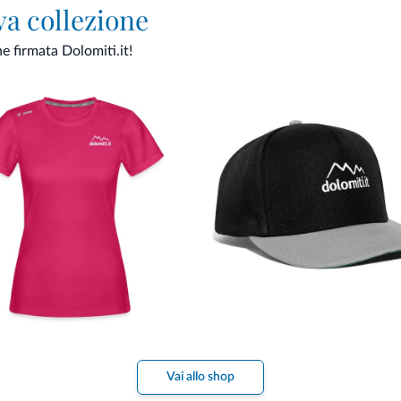
va collezione
ne firmata Dolomiti.it!
Vai allo shop