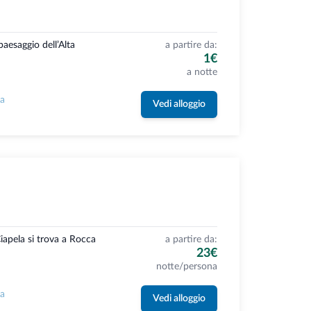
aesaggio dell’Alta
a partire da:
1€
a notte
la
Vedi alloggio
apela si trova a Rocca
a partire da:
23€
notte/persona
la
Vedi alloggio