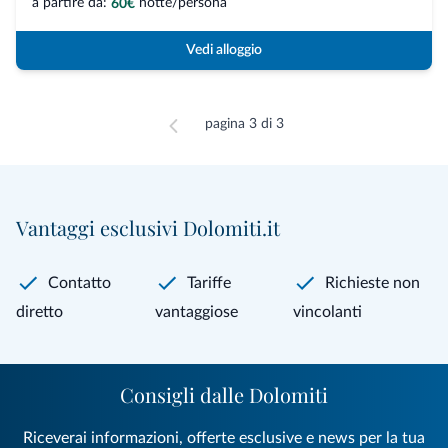
a partire da:
notte/persona
60€
Vedi alloggio
pagina 3 di 3
Vantaggi esclusivi Dolomiti.it
Contatto
Tariffe
Richieste non
diretto
vantaggiose
vincolanti
Consigli dalle Dolomiti
Riceverai informazioni, offerte esclusive e news per la tua