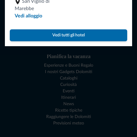
San Vigilio di
Naviga
Marebbe
Dove dormire
Vedi alloggio
Attività locali
Offerte
Dove andare
Vedi tutti gli hotel
Cosa fare
Pianifica la vacanza
Esperienze e Buoni Regalo
I nostri Gadgets Dolomiti
Cataloghi
Curiosità
Eventi
Itinerari
News
Ricette tipiche
Raggiungere le Dolomiti
Previsioni meteo