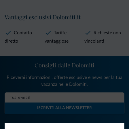
Vantaggi esclusivi Dolomiti.it
Contatto
Tariffe
Richieste non
diretto
vantaggiose
vincolanti
Consigli dalle Dolomiti
Riceverai informazioni, offerte esclusive e news per la tua
vacanza nelle Dolomiti.
ISCRIVITI ALLA NEWSLETTER
Segui Dolomiti.it