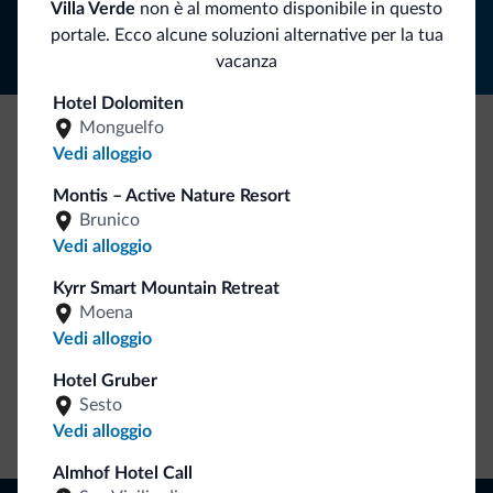
Villa Verde
non è al momento disponibile in questo
portale. Ecco alcune soluzioni alternative per la tua
vacanza
Hotel Dolomiten
Monguelfo
Vedi alloggio
Be Original, scopri la nuova collezione
Ce l'avete chiesto in tanti. Ecco la nuova collezione firmata
Montis – Active Nature Resort
Dolomiti.it!
Brunico
Vedi alloggio
Kyrr Smart Mountain Retreat
Moena
Vedi alloggio
Hotel Gruber
Sesto
Vai allo shop
Vedi alloggio
Almhof Hotel Call