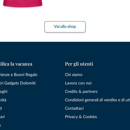
Vai allo shop
ifica la vacanza
Per gli utenti
rienze e Buoni Regalo
Chi siamo
tri Gadgets Dolomiti
Lavora con noi
oghi
Credits & partners
sità
Condizioni generali di vendita e di uti
ti
Contattaci
ari
Privacy & Cookies
s