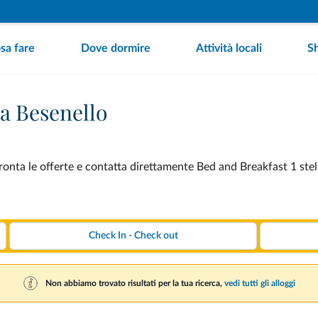
sa fare
Dove dormire
Attività locali
S
 a Besenello
onta le offerte e contatta direttamente Bed and Breakfast 1 stell
Non abbiamo trovato risultati per la tua ricerca,
vedi tutti gli alloggi