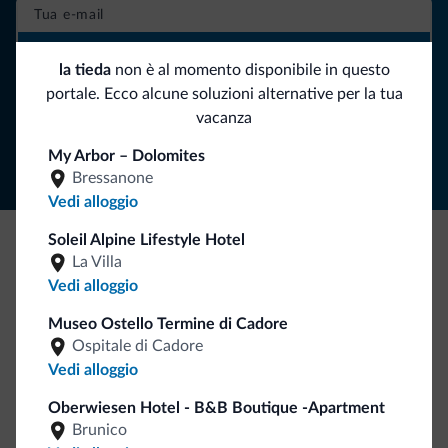
ISCRIVITI ALLA NEWSLETTER
la tieda
non è al momento disponibile in questo
portale. Ecco alcune soluzioni alternative per la tua
Segui Dolomiti.it
vacanza
My Arbor – Dolomites
Bressanone
Vedi alloggio
Soleil Alpine Lifestyle Hotel
La Villa
Be Original, scopri la nuova collezione
Vedi alloggio
Ce l'avete chiesto in tanti. Ecco la nuova collezione firmata
Dolomiti.it!
Museo Ostello Termine di Cadore
Ospitale di Cadore
Vedi alloggio
Oberwiesen Hotel - B&B Boutique -Apartment
Brunico