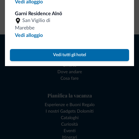
Vedi alloggio
Garni Residence Alnö
Vai allo shop
San Vigilio di
Marebbe
Vedi alloggio
Naviga
Dove dormire
Vedi tutti gli hotel
Attività locali
Offerte
Dove andare
Cosa fare
Pianifica la vacanza
Esperienze e Buoni Regalo
I nostri Gadgets Dolomiti
Cataloghi
Curiosità
Eventi
Itinerari