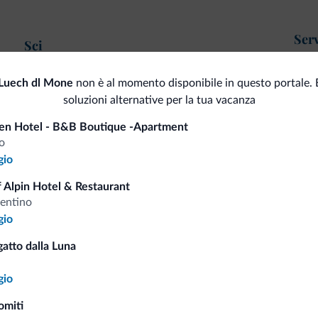
Serv
Sci
Sta
<500 m
Piste da sci/impianti
Luech dl Mone
non è al momento disponibile in questo portale.
Deposito sci
soluzioni alternative per la tua vacanza
<500 m
Dolomiti Superski
en Hotel - B&B Boutique -Apartment
Skibus gratuito
o
<500 m
Sci di fondo
gio
Mot
Sport e attività
 Alpin Hotel & Restaurant
rentino
Pag
5 km
Campo da golf
gio
Maneggio/Equitazione
atto dalla Luna
Car
Percorsi trekking
gio
omiti