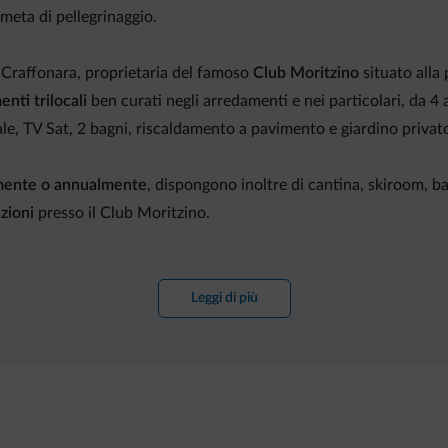
 meta di pellegrinaggio.
a Craffonara, proprietaria del famoso
Club Moritzino
situato alla
nti trilocali
ben curati negli arredamenti e nei particolari, da 4
le, TV Sat, 2 bagni, riscaldamento a pavimento e giardino privat
mente o annualmente
, dispongono inoltre di cantina, skiroom, ba
azioni
presso il Club Moritzino.
no disponibili anche per
affitti settimanali
.
Leggi di più