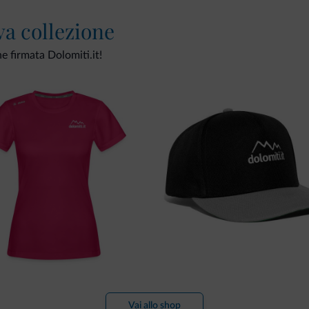
va collezione
ne firmata Dolomiti.it!
Vai allo shop