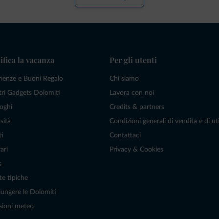
ifica la vacanza
Per gli utenti
rienze e Buoni Regalo
Chi siamo
tri Gadgets Dolomiti
Lavora con noi
oghi
Credits & partners
sità
Condizioni generali di vendita e di uti
ti
Contattaci
ari
Privacy & Cookies
s
te tipiche
ungere le Dolomiti
sioni meteo