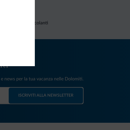
Richieste non vincolanti
iti
e e news per la tua vacanza nelle Dolomiti.
ISCRIVITI ALLA NEWSLETTER