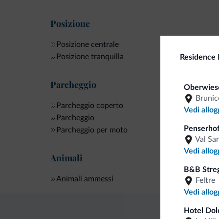
Posizione
Posizione centrale
Posizione tranquilla
Residence 
Parcheggio
Oberwies
Brunic
Parcheggio coperto
Vedi allog
Parcheggio
Penserhof
Parcheggio per moto
Val Sa
Vedi allog
Animali
B&B Streg
Animali ammessi
Feltre
Vedi allog
Hotel Dol