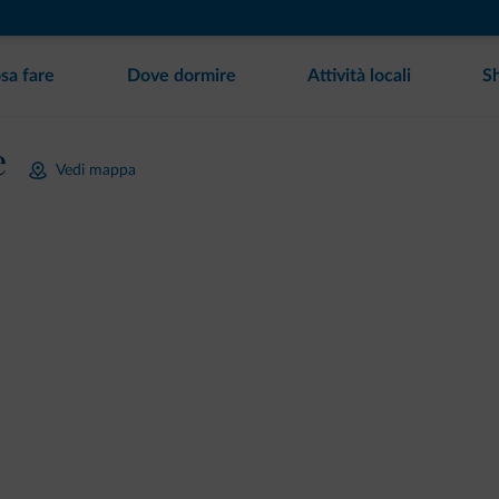
sa fare
Dove dormire
Attività locali
S
e
Vedi mappa