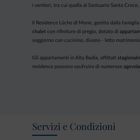
i sentieri, tra cui quella al Santuario Santa Croce,
Il Residence Lüche dl Mone, gestito dalla famigli
chalet
con rifiniture di pregio, dotato di
appartame
soggiorno con cucinino, divano - letto matrimonia
Gli appartamenti in Alta Badia, affittati
stagional
residence possono usufruire di numerose
agevol
A partire dall'estate 2014 alcuni appartamenti so
Servizi e Condizioni