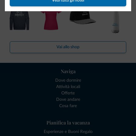
Vedi tutti gli hotel
Vai allo shop
Naviga
Dove dormire
Attività locali
Offerte
Dove andare
Cosa fare
Pianifica la vacanza
Esperienze e Buoni Regalo