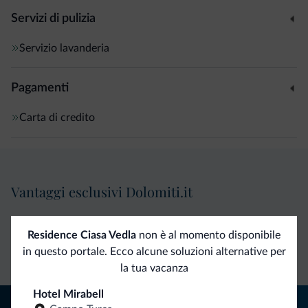
Servizi di pulizia
Servizio lavanderia
Pagamenti
Carta di credito
Vantaggi esclusivi Dolomiti.it
Contatto
Tariffe
Richieste non
Residence Ciasa Vedla
non è al momento disponibile
diretto
vantaggiose
vincolanti
in questo portale. Ecco alcune soluzioni alternative per
la tua vacanza
Hotel Mirabell
Consigli dalle Dolomiti