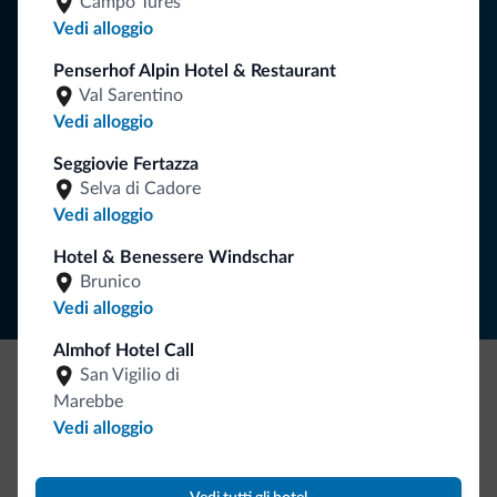
Campo Tures
Vedi alloggio
Riceverai informazioni, offerte esclusive e news per la tua
Penserhof Alpin Hotel & Restaurant
vacanza nelle Dolomiti.
Val Sarentino
Vedi alloggio
ISCRIVITI ALLA NEWSLETTER
Seggiovie Fertazza
Selva di Cadore
Vedi alloggio
Segui Dolomiti.it
Hotel & Benessere Windschar
Brunico
Vedi alloggio
Almhof Hotel Call
San Vigilio di
Marebbe
Be Original, scopri la nuova collezione
Vedi alloggio
Ce l'avete chiesto in tanti. Ecco la nuova collezione firmata
Dolomiti.it!