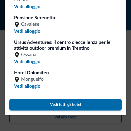
Segui Dolomiti.it
Vedi alloggio
Pensione Serenetta
Cavalese
Vedi alloggio
Ursus Adventures: il centro d'eccellenza per le
Be Original, scopri la nuova collezione
attività outdoor premium in Trentino
Ossana
Ce l'avete chiesto in tanti. Ecco la nuova collezione firmata
Vedi alloggio
Dolomiti.it!
Hotel Dolomiten
Monguelfo
Vedi alloggio
Vedi tutti gli hotel
Vai allo shop