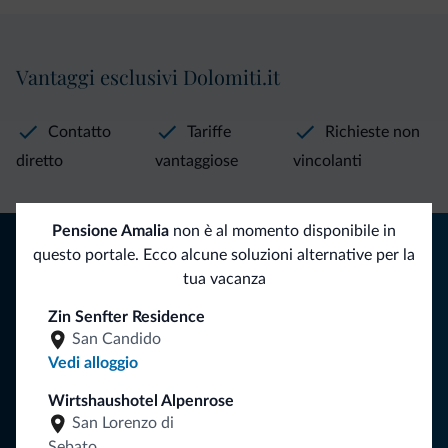
Vantaggi esclusivi Dolomiti.it
Contatto
Tariffe
Richieste non
diretto
vantaggiose
vincolanti
Pensione Amalia
non è al momento disponibile in
Consigli dalle Dolomiti
questo portale. Ecco alcune soluzioni alternative per la
tua vacanza
Riceverai informazioni, offerte esclusive e news per la tua
vacanza nelle Dolomiti.
Zin Senfter Residence
San Candido
Vedi alloggio
ISCRIVITI ALLA NEWSLETTER
Wirtshaushotel Alpenrose
San Lorenzo di
Sebato