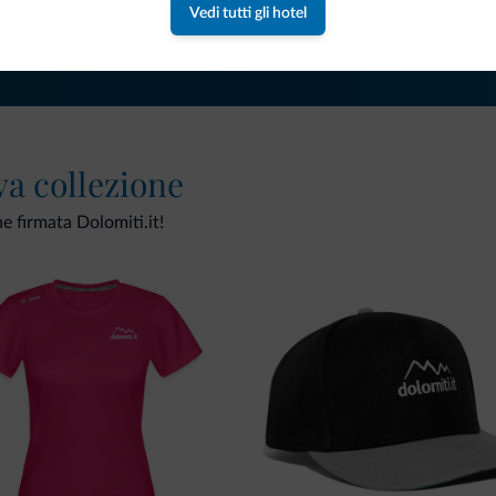
Vedi tutti gli hotel
va collezione
ne firmata Dolomiti.it!