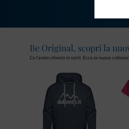
Be Original, scopri la nuo
Ce l'avete chiesto in tanti. Ecco la nuova collezio