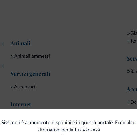
Gi
Ter
Animali
Animali ammessi
Serv
Ban
Servizi generali
Ascensori
Acco
Dep
Internet
Wi-Fi gratuito
Neg
Sissi
non è al momento disponibile in questo portale. Ecco alcun
alternative per la tua vacanza
Bo
Spazi all'aperto