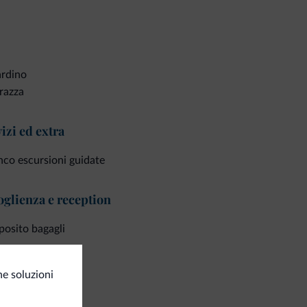
ardino
razza
izi ed extra
co escursioni guidate
glienza e reception
osito bagagli
ozi
e soluzioni
utiques/negozi