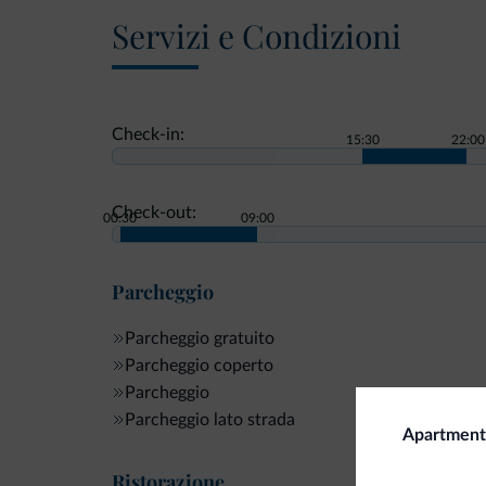
Servizi e Condizioni
Check-in:
15:30
22:00
Check-out:
00:30
09:00
Parcheggio
Parcheggio gratuito
Parcheggio coperto
Parcheggio
Parcheggio lato strada
Apartment 
Ristorazione