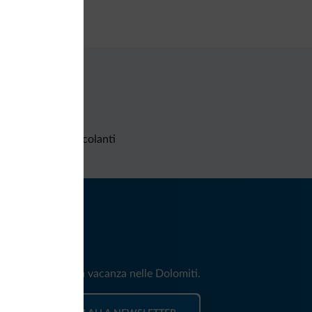
nimarket
Richieste non vincolanti
iti
e e news per la tua vacanza nelle Dolomiti.