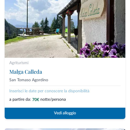
Agriturismi
Malga Calleda
San Tomaso Agordino
Inserisci le date per conoscere la disponibilità
a partire da:
notte/persona
70€
Vedi alloggio