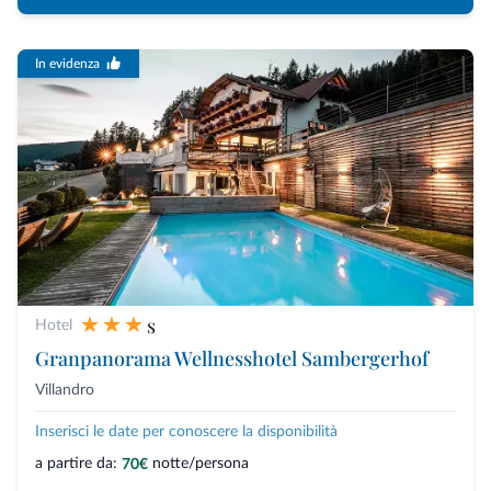
In evidenza
s
Hotel
Granpanorama Wellnesshotel Sambergerhof
Villandro
Inserisci le date per conoscere la disponibilità
a partire da:
notte/persona
70€