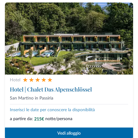
Hotel
Hotel | Chalet Das Alpenschlössel
San Martino in Passiria
Inserisci le date per conoscere la disponibilità
a partire da:
notte/persona
215€
Vedi alloggio