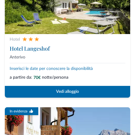
Hotel
Hotel Langeshof
Anterivo
Inserisci le date per conoscere la disponibilità
a partire da:
notte/persona
70€
Vedi alloggio
In evidenza