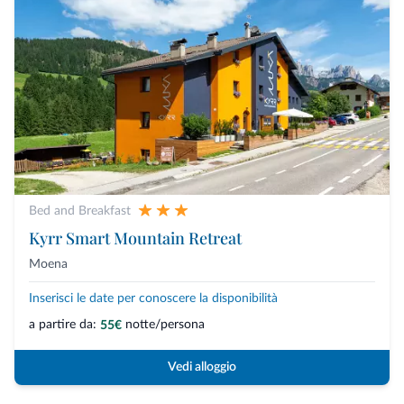
Bed and Breakfast
Kyrr Smart Mountain Retreat
Moena
Inserisci le date per conoscere la disponibilità
a partire da:
notte/persona
55€
Vedi alloggio