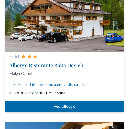
Hotel
Albergo Ristorante Baita Dovich
Malga Ciapela
Inserisci le date per conoscere la disponibilità
a partire da:
notte/persona
65€
Vedi alloggio