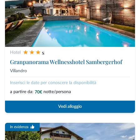
s
Hotel
Granpanorama Wellnesshotel Sambergerhof
Villandro
Inserisci le date per conoscere la disponibilità
a partire da:
notte/persona
70€
Vedi alloggio
In evidenza