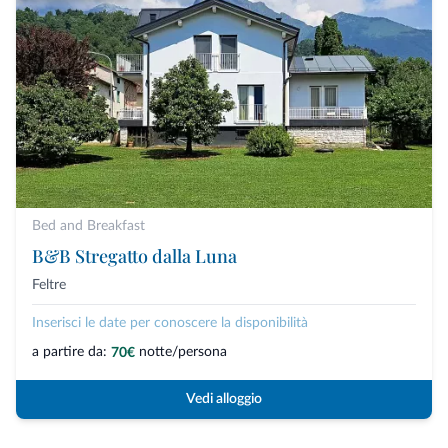
Bed and Breakfast
B&B Stregatto dalla Luna
Feltre
Inserisci le date per conoscere la disponibilità
a partire da:
notte/persona
70€
Vedi alloggio