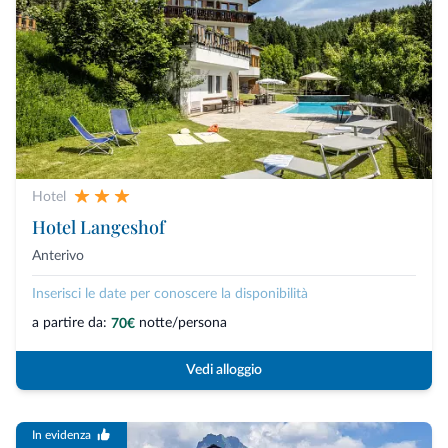
Hotel
Hotel Langeshof
Anterivo
Inserisci le date per conoscere la disponibilità
a partire da:
notte/persona
70€
Vedi alloggio
In evidenza