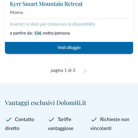
Kyrr Smart Mountain Retreat
Moena
Inserisci le date per conoscere la disponibilità
a partire da:
notte/persona
55€
Vedi alloggio
pagina 1 di 3
Vantaggi esclusivi Dolomiti.it
Contatto
Tariffe
Richieste non
diretto
vantaggiose
vincolanti