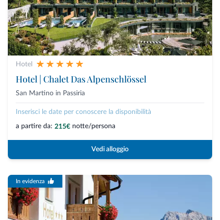
Hotel
Hotel | Chalet Das Alpenschlössel
San Martino in Passiria
Inserisci le date per conoscere la disponibilità
a partire da:
notte/persona
215€
Vedi alloggio
In evidenza