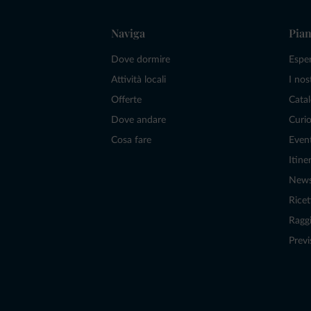
Naviga
Pian
Dove dormire
Espe
Attività locali
I nos
Offerte
Catal
Dove andare
Curio
Cosa fare
Even
Itiner
New
Ricet
Raggi
Previ