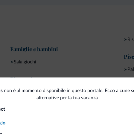
Ris
Famiglie e bambini
Pisc
Sala giochi
Pal
Ristorazione
us
non è al momento disponibile in questo portale. Ecco alcune s
alternative per la tua vacanza
ect
i.it
o
gio