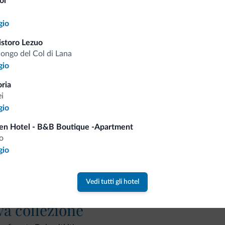
ol
Tariffe vantaggiose
gio
istoro Lezuo
longo del Col di Lana
gio
Consigli dalle Dolom
oria
i
Riceverai informazioni, offerte esclusiv
gio
en Hotel - B&B Boutique -Apartment
o
gio
Vedi tutti gli hotel
va collezione