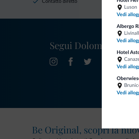
Hotel Her
Contatto diretto
Luson
Vedi allog
Albergo R
Livinal
Vedi allog
Segui Dolomiti.it
Hotel Ast
Canaze
Vedi allog
Oberwies
Brunic
Vedi allog
Be Original, scopri la nuo