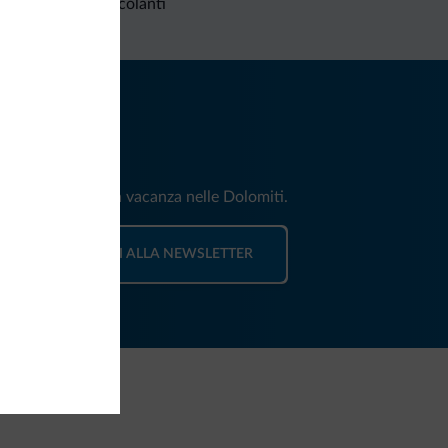
Richieste non vincolanti
iti
e e news per la tua vacanza nelle Dolomiti.
ISCRIVITI ALLA NEWSLETTER