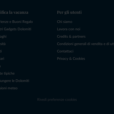
ifica la vacanza
Per gli utenti
rienze e Buoni Regalo
Chi siamo
tri Gadgets Dolomiti
Lavora con noi
oghi
Credits & partners
sità
Condizioni generali di vendita e di uti
ti
Contattaci
ari
Privacy & Cookies
s
te tipiche
ungere le Dolomiti
sioni meteo
Rivedi preferenze cookies