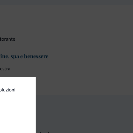
torante
ine, spa e benessere
estra
oluzioni