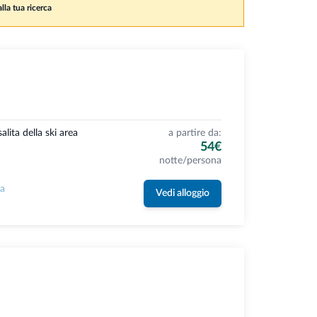
lla tua ricerca
salita della ski area
a partire da:
54€
notte/persona
la
Vedi alloggio