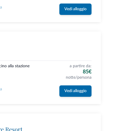
la
Vedi alloggio
cino alla stazione
a partire da:
85€
notte/persona
la
Vedi alloggio
re Resort