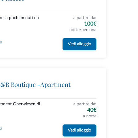
ne, a pochi minuti da
a partire da:
100€
notte/persona
la
Vedi alloggio
B&B Boutique -Apartment
rtment Oberwiesen di
a partire da:
40€
a notte
la
Vedi alloggio