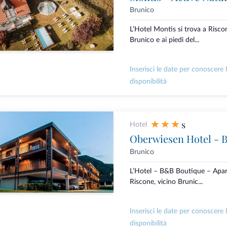
Brunico
L’Hotel Montis si trova a Risco
Brunico e ai piedi del...
Inserisci le date per conoscere 
disponibilità
s
Hotel
Oberwiesen Hotel - 
Brunico
L’Hotel – B&B Boutique – Apa
Riscone, vicino Brunic...
Inserisci le date per conoscere 
disponibilità