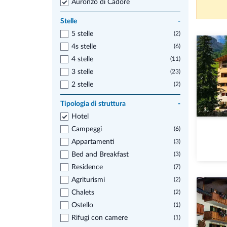
Auronzo di Cadore
Stelle
-
5 stelle
(2)
4s stelle
(6)
4 stelle
(11)
3 stelle
(23)
2 stelle
(2)
Tipologia di struttura
-
Hotel
Campeggi
(6)
Appartamenti
(3)
Bed and Breakfast
(3)
Residence
(7)
Agriturismi
(2)
Chalets
(2)
Ostello
(1)
Rifugi con camere
(1)