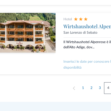
Hotel
Wirtshaushotel Alpe
San Lorenzo di Sebato
Il Wirtshaushotel Alpenrose è il
dell’Alto Adige, dov...
Inserisci le date per conoscere 
disponibilità
1
2
3
4