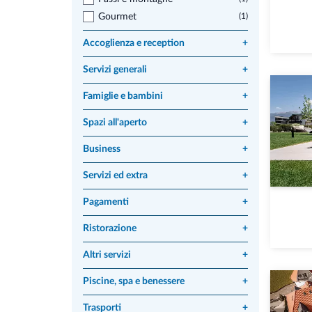
Gourmet
(1)
Accoglienza e reception
+
Servizi generali
+
Famiglie e bambini
+
Spazi all'aperto
+
Business
+
Servizi ed extra
+
Pagamenti
+
Ristorazione
+
Altri servizi
+
Piscine, spa e benessere
+
Trasporti
+