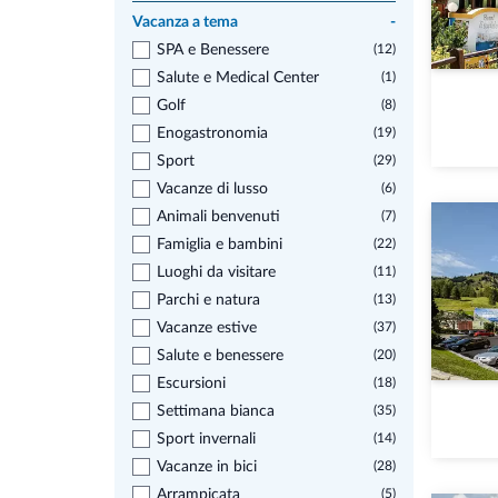
Vacanza a tema
-
SPA e Benessere
(12)
Salute e Medical Center
(1)
Golf
(8)
Enogastronomia
(19)
Sport
(29)
Vacanze di lusso
(6)
Animali benvenuti
(7)
Famiglia e bambini
(22)
Luoghi da visitare
(11)
Parchi e natura
(13)
Vacanze estive
(37)
Salute e benessere
(20)
Escursioni
(18)
Settimana bianca
(35)
Sport invernali
(14)
Vacanze in bici
(28)
Arrampicata
(5)