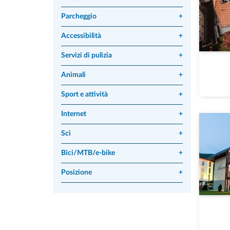
Parcheggio
+
Accessibilità
+
Servizi di pulizia
+
Animali
+
Sport e attività
+
Internet
+
Sci
+
Bici/MTB/e-bike
+
Posizione
+