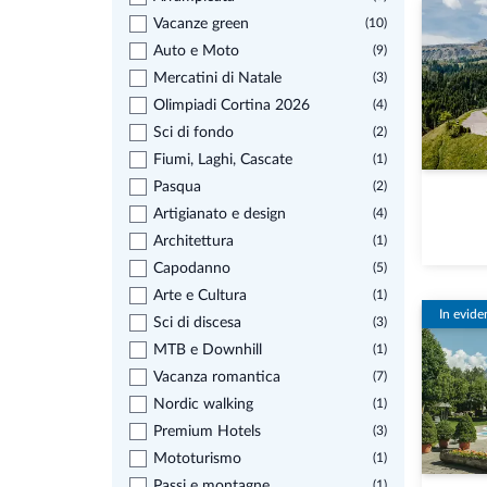
Vacanze green
(10)
Auto e Moto
(9)
Mercatini di Natale
(3)
Olimpiadi Cortina 2026
(4)
Sci di fondo
(2)
Fiumi, Laghi, Cascate
(1)
Pasqua
(2)
Artigianato e design
(4)
Architettura
(1)
Capodanno
(5)
Arte e Cultura
(1)
In evide
Sci di discesa
(3)
MTB e Downhill
(1)
Vacanza romantica
(7)
Nordic walking
(1)
Premium Hotels
(3)
Mototurismo
(1)
Passi e montagne
(1)