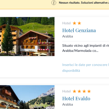
Nessun risultato. Soluzioni alternative a
Hotel
Hotel Genziana
Arabba
Situato vicino agli impianti di ri
Arabba/Marmolada co...
Inserisci le date per conoscere 
disponibilità
Hotel
Hotel Evaldo
Arabba