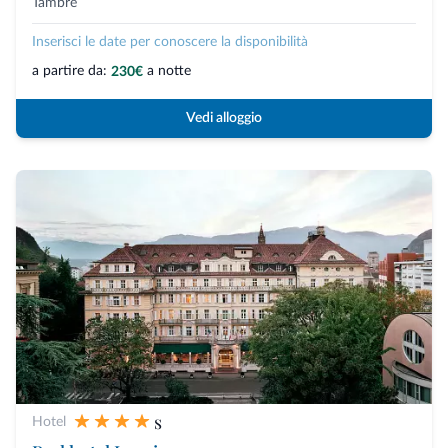
Tambre
Inserisci le date per conoscere la disponibilità
a partire da:
a notte
230€
Vedi alloggio
s
Hotel