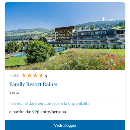
s
Hotel
Family Resort Rainer
Sesto
Inserisci le date per conoscere la disponibilità
a partire da:
notte/persona
99€
Vedi alloggio