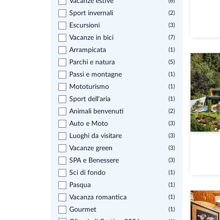
Vacanze estive
(6)
Sport invernali
(2)
Escursioni
(3)
Vacanze in bici
(7)
Arrampicata
(1)
Parchi e natura
(5)
Passi e montagne
(1)
Mototurismo
(1)
Sport dell'aria
(1)
Animali benvenuti
(2)
Auto e Moto
(3)
Luoghi da visitare
(3)
Vacanze green
(3)
SPA e Benessere
(3)
Sci di fondo
(1)
Pasqua
(1)
Vacanza romantica
(1)
Gourmet
(1)