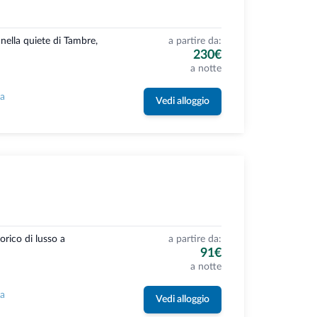
nella quiete di Tambre,
a partire da:
230€
a notte
la
Vedi alloggio
orico di lusso a
a partire da:
91€
a notte
la
Vedi alloggio