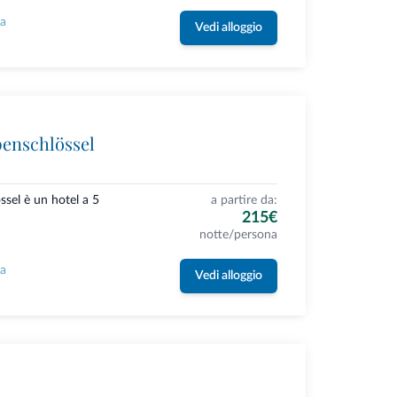
la
Vedi alloggio
penschlössel
ssel è un hotel a 5
a partire da:
215€
notte/persona
la
Vedi alloggio