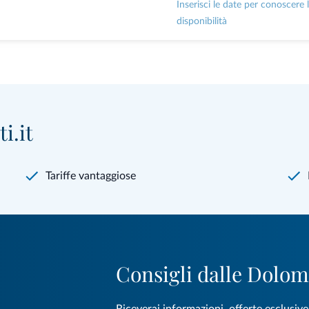
Inserisci le date per conoscere 
disponibilità
i.it
Tariffe vantaggiose
Consigli dalle Dolom