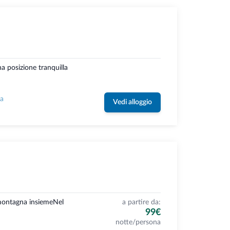
a posizione tranquilla
la
Vedi alloggio
 montagna insiemeNel
a partire da:
99€
notte/persona