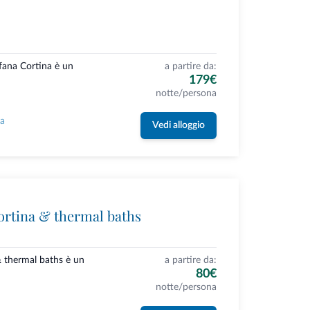
ofana Cortina è un
a partire da:
179€
notte/persona
la
Vedi alloggio
ortina & thermal baths
& thermal baths è un
a partire da:
80€
notte/persona