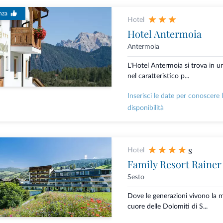
nza
Hotel
Hotel Antermoia
Antermoia
L'Hotel Antermoia si trova in un
nel caratteristico p...
Inserisci le date per conoscere 
disponibilità
s
Hotel
Family Resort Rainer
Sesto
Dove le generazioni vivono la
cuore delle Dolomiti di S...