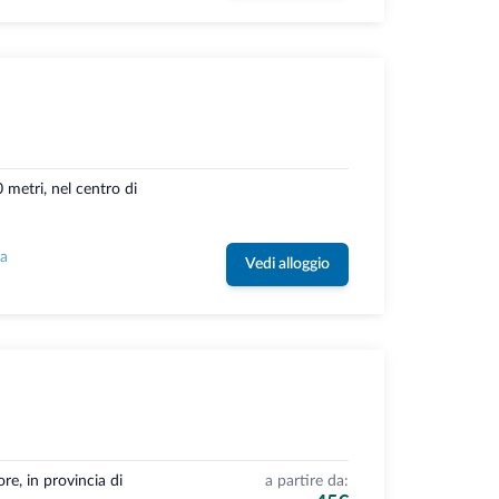
 metri, nel centro di
la
Vedi alloggio
re, in provincia di
a partire da: