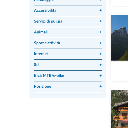
Accessibilità
+
Servizi di pulizia
+
Animali
+
Sport e attività
+
Internet
+
Sci
+
Bici/MTB/e-bike
+
Posizione
+