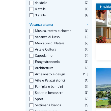
4s stelle
(2)
In evide
4 stelle
(1)
3 stelle
(4)
Vacanza a tema
-
Musica, teatro e cinema
(1)
Vacanze di lusso
(3)
Mercatini di Natale
(2)
Arte e Cultura
(2)
Capodanno
(4)
Enogastronomia
(5)
Architettura
(2)
Artigianato e design
(10)
Ville e Palazzi storici
(1)
Famiglia e bambini
(6)
Salute e benessere
(3)
Sport
(7)
Settimana bianca
(6)