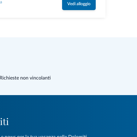
la
Vedi alloggio
Richieste non vincolanti
iti