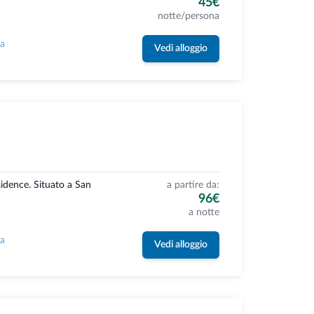
45€
notte/persona
la
Vedi alloggio
idence. Situato a San
a partire da:
96€
a notte
la
Vedi alloggio