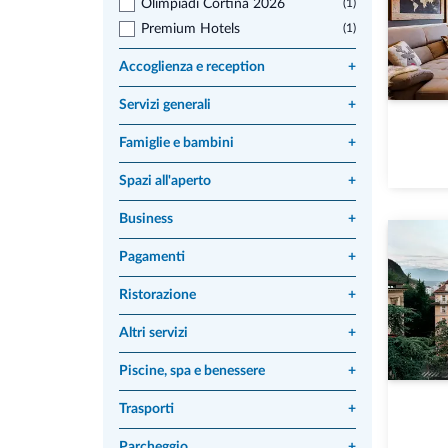
Olimpiadi Cortina 2026
(1)
Premium Hotels
(1)
Accoglienza e reception
+
Servizi generali
+
Famiglie e bambini
+
Spazi all'aperto
+
Business
+
Pagamenti
+
Ristorazione
+
Altri servizi
+
Piscine, spa e benessere
+
Trasporti
+
Parcheggio
+