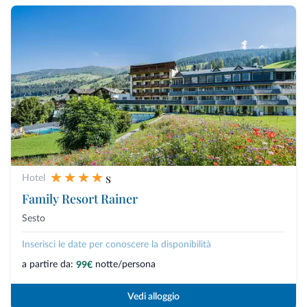
s
Hotel
Family Resort Rainer
Sesto
Inserisci le date per conoscere la disponibilità
a partire da:
notte/persona
99€
Vedi alloggio