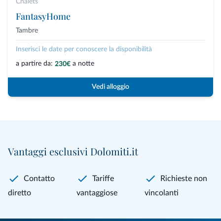
Chalets
FantasyHome
Tambre
Inserisci le date per conoscere la disponibilità
a partire da:
a notte
230€
Vedi alloggio
Vantaggi esclusivi Dolomiti.it
Contatto
Tariffe
Richieste non
diretto
vantaggiose
vincolanti