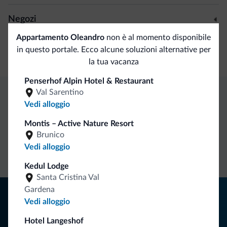
Negozi
Appartamento Oleandro
non è al momento disponibile
Boutiques/negozi
in questo portale. Ecco alcune soluzioni alternative per
Minimarket
la tua vacanza
Penserhof Alpin Hotel & Restaurant
Val Sarentino
Vedi alloggio
Vantaggi esclusivi Dolomiti.it
Montis – Active Nature Resort
Brunico
Contatto
Tariffe
Richieste non
Vedi alloggio
diretto
vantaggiose
vincolanti
Kedul Lodge
Santa Cristina Val
Gardena
Consigli dalle Dolomiti
Vedi alloggio
Riceverai informazioni, offerte esclusive e news per la tua
Hotel Langeshof