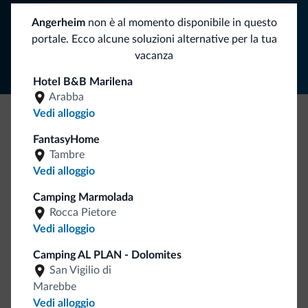
Angerheim
non è al momento disponibile in questo
Segui Dolomiti.it
portale. Ecco alcune soluzioni alternative per la tua
vacanza
Hotel B&B Marilena
Arabba
Vedi alloggio
Be Original, scopri la nuova collezione
FantasyHome
Tambre
Ce l'avete chiesto in tanti. Ecco la nuova collezione firmata
Vedi alloggio
Dolomiti.it!
Camping Marmolada
Rocca Pietore
Vedi alloggio
Camping AL PLAN - Dolomites
San Vigilio di
Marebbe
Vai allo shop
Vedi alloggio