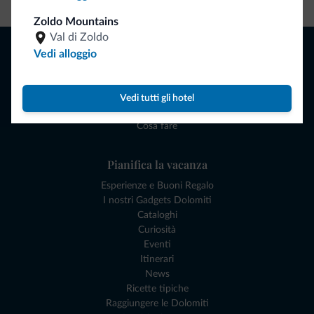
Zoldo Mountains
Val di Zoldo
Naviga
Vedi alloggio
Dove dormire
Attività locali
Offerte
Vedi tutti gli hotel
Dove andare
Cosa fare
Pianifica la vacanza
Esperienze e Buoni Regalo
I nostri Gadgets Dolomiti
Cataloghi
Curiosità
Eventi
Itinerari
News
Ricette tipiche
Raggiungere le Dolomiti