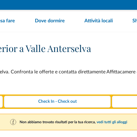
sa fare
Dove dormire
Attività locali
S
erior a Valle Anterselva
elva. Confronta le offerte e contatta direttamente Affittacamere 4 
Non abbiamo trovato risultati per la tua ricerca,
vedi tutti gli alloggi