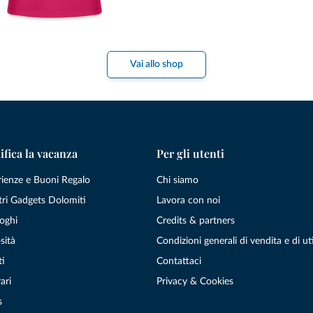
Vai allo shop
ifica la vacanza
Per gli utenti
rienze e Buoni Regalo
Chi siamo
tri Gadgets Dolomiti
Lavora con noi
oghi
Credits & partners
sità
Condizioni generali di vendita e di uti
ti
Contattaci
ari
Privacy & Cookies
s