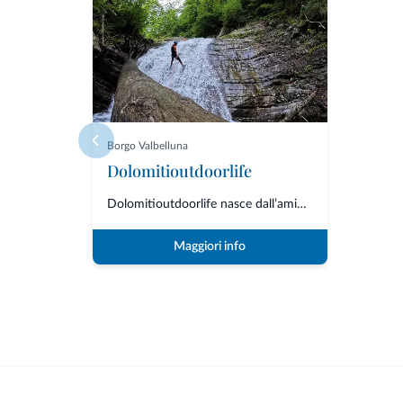
Borgo Valbelluna
Dolomitioutdoorlife
Dolomitioutdoorlife nasce dall’amicizia e dalla collaborazione di professio...
Maggiori info