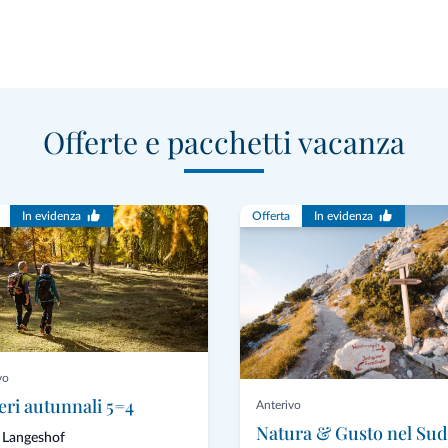
Offerte e pacchetti vacanza
In evidenza
Offerta
In evidenza
vo
eri autunnali 5=4
Anterivo
 Langeshof