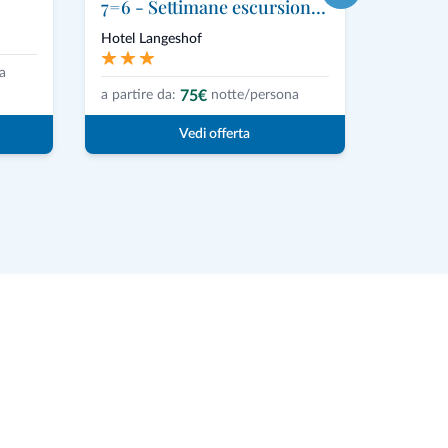
7=6 - Settimane escursionistiche in autunno
Hotel La
Hotel Langeshof
a
a partire
75€
a partire da:
notte/persona
Vedi offerta