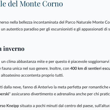
ale del Monte Corno
merso nella bellezza incontaminata del Parco Naturale Monte Cor
un autentico paradiso per gli escursionisti e gli appassionati di s
in inverno
i un clima abbastanza mite e per questo è piacevole soggiornarvi 
 e fauna unica nel suo genere. Inoltre, con
400 km di sentieri escu
o altoatesino accontenta proprio tutti.
rti dalla neve, fanno di Anterivo la meta perfetta per romantiche
erski
" assicurano divertimento e adrenalina anche per chi pratica
rso Kneipp
situato a pochi minuti dal centro del paese, sull'altu