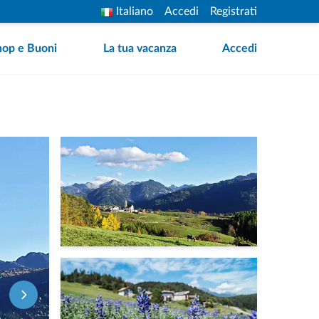
Italiano
Accedi
Registrati
hop e Buoni
La tua vacanza
Accedi