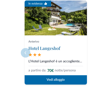
In evidenza
Anterivo
Hotel Langeshof
L’Hotel Langeshof è un accogliente hotel ad Anterivo, in Alto Adige, situat...
70€
a partire da:
notte/persona
Vedi alloggio