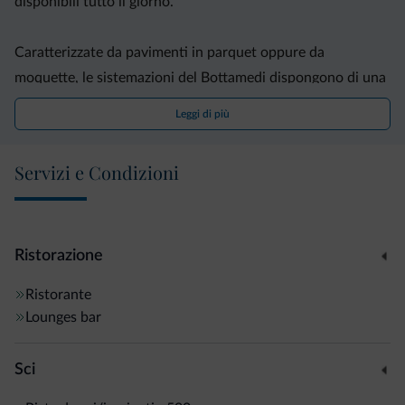
disponibili tutto il giorno.
Caratterizzate da pavimenti in parquet oppure da
moquette, le sistemazioni del Bottamedi dispongono di una
TV satellitare a schermo piatto e di un bagno privato con
Leggi di più
set di cortesia e asciugacapelli.
Servizi e Condizioni
Distante 80 metri dalla funivia di Andalo-Doss Pela,
l'albergo sorge in una zona in cui non mancano le
opportunità per il trekking e la mountain bike.
Ristorazione
Ristorante
Lounges bar
Sci