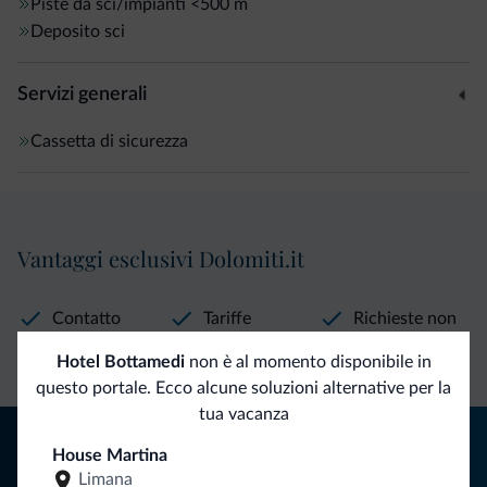
Piste da sci/impianti
<500 m
Deposito sci
Servizi generali
Cassetta di sicurezza
Vantaggi esclusivi Dolomiti.it
Contatto
Tariffe
Richieste non
diretto
vantaggiose
vincolanti
Hotel Bottamedi
non è al momento disponibile in
questo portale. Ecco alcune soluzioni alternative per la
tua vacanza
Consigli dalle Dolomiti
House Martina
Limana
Riceverai informazioni, offerte esclusive e news per la tua