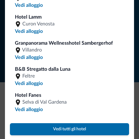
Vedi alloggio
vacanza nelle Dolomiti.
Hotel Lamm
Curon Venosta
Vedi alloggio
ISCRIVITI ALLA NEWSLETTER
Granpanorama Wellnesshotel Sambergerhof
Villandro
Segui Dolomiti.it
Vedi alloggio
B&B Stregatto dalla Luna
Feltre
Vedi alloggio
Hotel Fanes
Be Original, scopri la nuova collezione
Selva di Val Gardena
Vedi alloggio
Ce l'avete chiesto in tanti. Ecco la nuova collezione firmata
Dolomiti.it!
Vedi tutti gli hotel