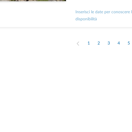
Inserisci le date per conoscere 
disponibilità
1
2
3
4
5