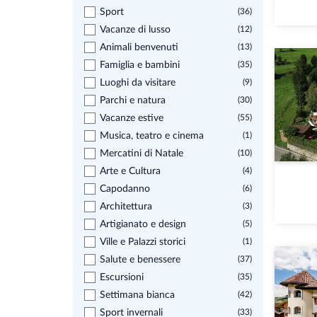
Sport
(36)
Vacanze di lusso
(12)
Animali benvenuti
(13)
Famiglia e bambini
(35)
Luoghi da visitare
(9)
Parchi e natura
(30)
Vacanze estive
(55)
Musica, teatro e cinema
(1)
Mercatini di Natale
(10)
Arte e Cultura
(4)
Capodanno
(6)
Architettura
(3)
Artigianato e design
(5)
Ville e Palazzi storici
(1)
Salute e benessere
(37)
Escursioni
(35)
Settimana bianca
(42)
Sport invernali
(33)