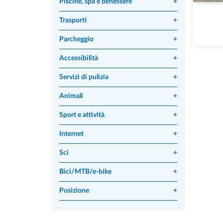
Piscine, spa e benessere
+
Trasporti
+
Parcheggio
+
Accessibilità
+
Servizi di pulizia
+
Animali
+
Sport e attività
+
Internet
+
Sci
+
Bici/MTB/e-bike
+
Posizione
+