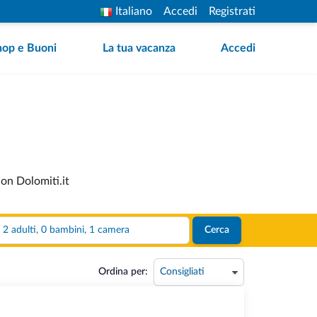
Italiano
Accedi
Registrati
hop e Buoni
La tua vacanza
Accedi
con Dolomiti.it
2 adulti, 0 bambini, 1 camera
Cerca
Ordina per: