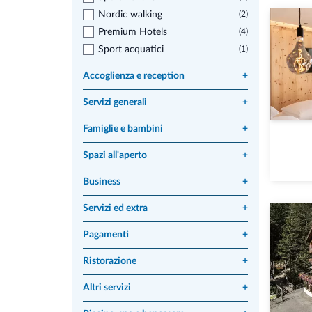
Nordic walking
(2)
Premium Hotels
(4)
Sport acquatici
(1)
Accoglienza e reception
+
Servizi generali
+
Famiglie e bambini
+
Spazi all'aperto
+
Business
+
Servizi ed extra
+
Pagamenti
+
Ristorazione
+
Altri servizi
+