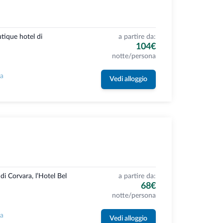
tique hotel di
a partire da:
104€
notte/persona
la
Vedi alloggio
di Corvara, l’Hotel Bel
a partire da:
68€
notte/persona
la
Vedi alloggio