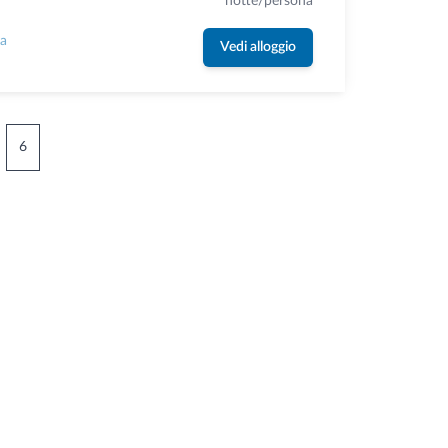
notte/persona
la
Vedi alloggio
6