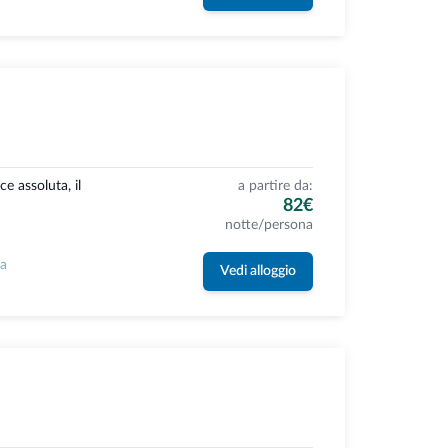
e assoluta, il
a partire da:
82€
notte/persona
la
Vedi alloggio