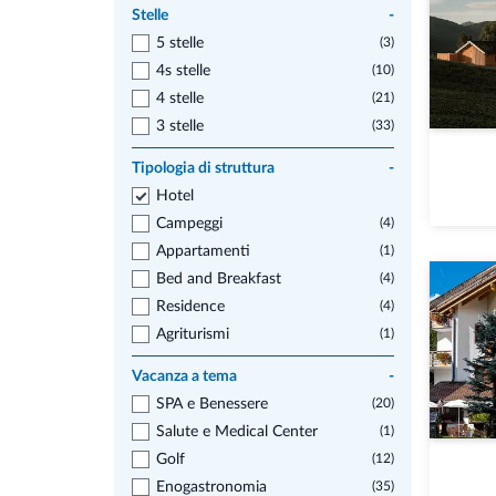
Stelle
-
5 stelle
(3)
4s stelle
(10)
4 stelle
(21)
3 stelle
(33)
Tipologia di struttura
-
Hotel
Campeggi
(4)
Appartamenti
(1)
Bed and Breakfast
(4)
Residence
(4)
Agriturismi
(1)
Vacanza a tema
-
SPA e Benessere
(20)
Salute e Medical Center
(1)
Golf
(12)
Enogastronomia
(35)