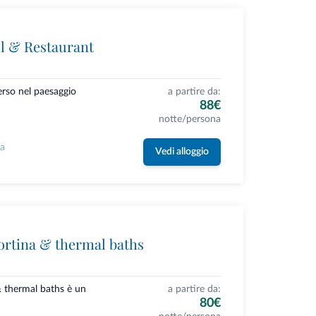
l & Restaurant
erso nel paesaggio
a partire da:
88€
notte/persona
la
Vedi alloggio
ortina & thermal baths
& thermal baths è un
a partire da:
80€