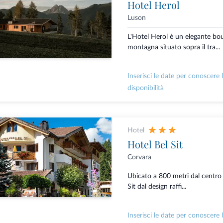
Hotel Herol
Luson
L'Hotel Herol è un elegante bou
montagna situato sopra il tra...
Inserisci le date per conoscere 
disponibilità
Hotel
Hotel Bel Sit
Corvara
Ubicato a 800 metri dal centro 
Sit dal design raffi...
Inserisci le date per conoscere 