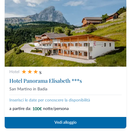
s
Hotel
Hotel Panorama Elisabeth ***s
San Martino in Badia
Inserisci le date per conoscere la disponibilità
a partire da:
notte/persona
100€
Vedi alloggio