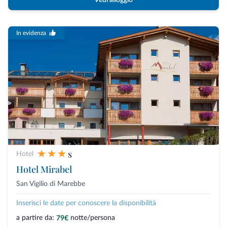
Vedi alloggio
In evidenza
s
Hotel
Hotel Mirabel
San Vigilio di Marebbe
Inserisci le date per conoscere la disponibilità
a partire da:
notte/persona
79€