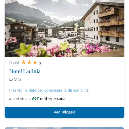
s
Hotel
Hotel Ladinia
La Villa
Inserisci le date per conoscere la disponibilità
a partire da:
notte/persona
69€
Vedi alloggio