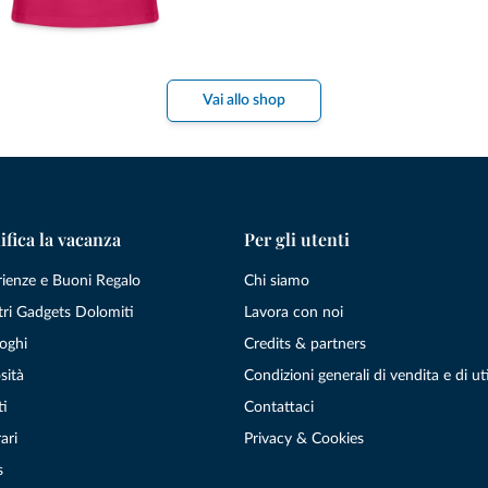
Vai allo shop
ifica la vacanza
Per gli utenti
rienze e Buoni Regalo
Chi siamo
tri Gadgets Dolomiti
Lavora con noi
oghi
Credits & partners
sità
Condizioni generali di vendita e di uti
ti
Contattaci
ari
Privacy & Cookies
s