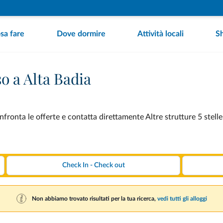
sa fare
Dove dormire
Attività locali
S
so a Alta Badia
onfronta le offerte e contatta direttamente Altre strutture 5 stell
Non abbiamo trovato risultati per la tua ricerca,
vedi tutti gli alloggi