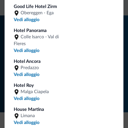
diretto
vantaggiose
vincolanti
Good Life Hotel Zirm
Obereggen - Ega
Vedi alloggio
Consigli dalle Dolomiti
Hotel Panorama
Riceverai informazioni, offerte esclusive e news per la tua
Colle Isarco - Val di
vacanza nelle Dolomiti.
Fleres
Vedi alloggio
Hotel Ancora
ISCRIVITI ALLA NEWSLETTER
Predazzo
Vedi alloggio
Segui Dolomiti.it
Hotel Roy
Malga Ciapela
Vedi alloggio
House Martina
Limana
Vedi alloggio