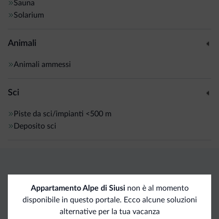
Sauna
Solarium
Animali
Animali ammessi
Sci
Piste da sci/impianti
<500 m
Deposito sci
Vantaggi esclusivi Dolomiti.it
Appartamento Alpe di Siusi
non è al momento
disponibile in questo portale. Ecco alcune soluzioni
Contatto
Tariffe
Richieste non
alternative per la tua vacanza