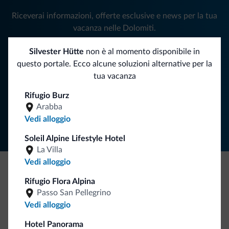
Riceverai informazioni, offerte esclusive e news per la tua
vacanza nelle Dolomiti.
Silvester Hütte
non è al momento disponibile in
questo portale. Ecco alcune soluzioni alternative per la
ISCRIVITI ALLA NEWSLETTER
tua vacanza
Rifugio Burz
Segui Dolomiti.it
Arabba
Vedi alloggio
Soleil Alpine Lifestyle Hotel
La Villa
Vedi alloggio
Be Original, scopri la nuova collezione
Rifugio Flora Alpina
Passo San Pellegrino
Ce l'avete chiesto in tanti. Ecco la nuova collezione firmata
Vedi alloggio
Dolomiti.it!
Hotel Panorama