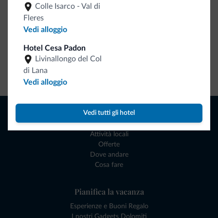
Colle Isarco - Val di
Fleres
Vedi alloggio
Hotel Cesa Padon
Livinallongo del Col
di Lana
Vai allo shop
Vedi alloggio
Naviga
Vedi tutti gli hotel
Dove dormire
Attività locali
Offerte
Dove andare
Cosa fare
Pianifica la vacanza
Esperienze e Buoni Regalo
I nostri Gadgets Dolomiti