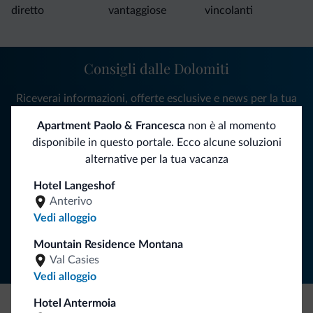
diretto
vantaggiose
vincolanti
Consigli dalle Dolomiti
Riceverai informazioni, offerte esclusive e news per la tua
vacanza nelle Dolomiti.
Apartment Paolo & Francesca
non è al momento
disponibile in questo portale. Ecco alcune soluzioni
alternative per la tua vacanza
ISCRIVITI ALLA NEWSLETTER
Hotel Langeshof
Anterivo
Segui Dolomiti.it
Vedi alloggio
Mountain Residence Montana
Val Casies
Vedi alloggio
Hotel Antermoia