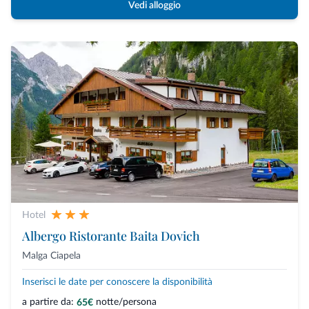
Vedi alloggio
Hotel
Albergo Ristorante Baita Dovich
Malga Ciapela
Inserisci le date per conoscere la disponibilità
a partire da:
notte/persona
65€