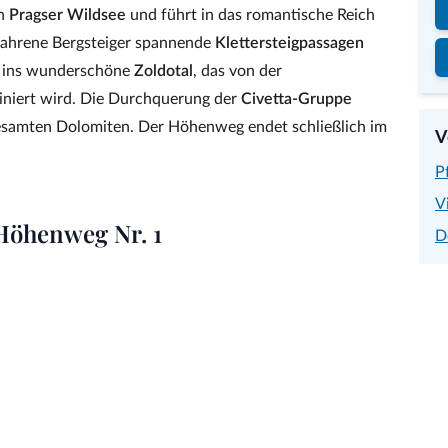
en
Pragser Wildsee
und führt in das romantische Reich
rfahrene Bergsteiger spannende
Klettersteigpassagen
n ins wunderschöne
Zoldotal
, das von der
niert wird. Die Durchquerung der
Civetta‑Gruppe
 gesamten Dolomiten. Der Höhenweg endet schließlich im
V
P
V
Höhenweg Nr. 1
D