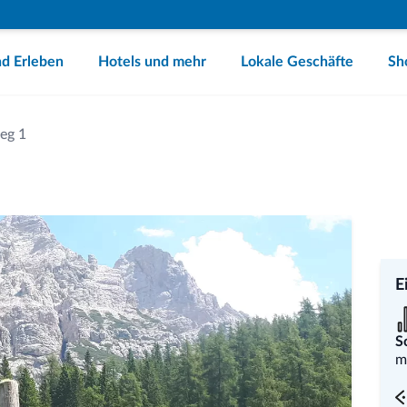
d Erleben
Hotels und mehr
Lokale Geschäfte
Sh
eg 1
E
S
m