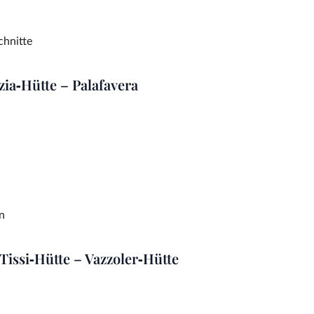
chnitte
zia‑Hütte – Palafavera
n
 Tissi‑Hütte – Vazzoler‑Hütte