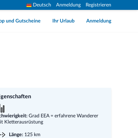
Deutsch
Anmeldung
Registrieren
op und Gutscheine
Ihr Urlaub
Anmeldung
igenschaften
chwierigkeit:
Grad EEA = erfahrene Wanderer
it Kletterausrüstung
Länge:
125 km